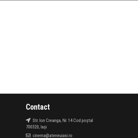
Contact
Str. Ion Creanga, Nr. 14 Cod poștal
700320, Iași
cinema@ateneuiasi.ro