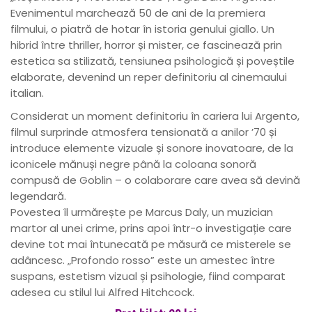
Evenimentul marchează 50 de ani de la premiera
filmului, o piatră de hotar în istoria genului giallo. Un
hibrid între thriller, horror și mister, ce fascinează prin
estetica sa stilizată, tensiunea psihologică și poveștile
elaborate, devenind un reper definitoriu al cinemaului
italian.
Considerat un moment definitoriu în cariera lui Argento,
filmul surprinde atmosfera tensionată a anilor ’70 și
introduce elemente vizuale și sonore inovatoare, de la
iconicele mănuși negre până la coloana sonoră
compusă de Goblin – o colaborare care avea să devină
legendară.
Povestea îl urmărește pe Marcus Daly, un muzician
martor al unei crime, prins apoi într-o investigație care
devine tot mai întunecată pe măsură ce misterele se
adâncesc. „Profondo rosso” este un amestec între
suspans, estetism vizual și psihologie, fiind comparat
adesea cu stilul lui Alfred Hitchcock.