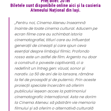
Preț bilet: 20 lei
Biletele sunt disponibile online
aici
și la casieria
Ateneului Național din Iași.
„Pentru noi, Cinema Ateneu înseamnă
înainte de toate cinema cultural. Aducem pe
ecran filme care au schimbat istoria
cinematografiei, titluri care au influențat
generații de cineaști și care spun ceva
esențial despre limbajul filmic. Profondo
rosso este un astfel de film. Argento nu doar
a construit o poveste captivantă, ci a
redefinit un întreg gen: vizual, sonor și
narativ. La 50 de ani de la lansare, rămâne
la fel de proaspăt și de puternic. Prin aceste
proiecții speciale încercăm să oferim
publicului ieșean acces la patrimoniul
cinematografic internațional. Asta ne dorim
la Cinema Ateneu: să păstrăm vie memoria
filmului și să oferim o alternativă culturală