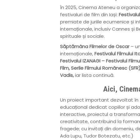
În 2025, Cinema Ateneu a organiza
festivaluri de film din Iași:
Festivalu
premiate de juriile ecumenice și in
internaționale, inclusiv Cannes și
spirituale și sociale.
Săptămâna Filmelor de Oscar
– un
internaționale,
Festivalul Filmului It
Festivalul IZANAGI – Festivalul Film
Film, Serile Filmului Românesc (SFR)
Vadis,
iar lista continuă.
Aici, Cinema
Un proiect important dezvoltat în
educațional dedicat copiilor și adol
interactive, proiectul a transforma
creativitate, contribuind la formar
fragede; cu invitați din domeniu, de
Ada Lupu, Tudor Botezatu, etc.)