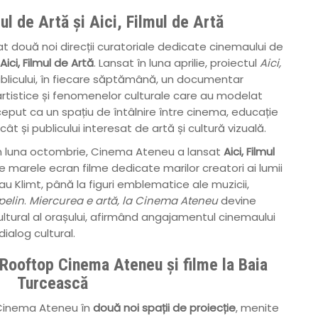
l de Artă și Aici, Filmul de Artă
 două noi direcții curatoriale dedicate cinemaului de
Aici, Filmul de Artă
. Lansat în luna aprilie, proiectul
Aici,
licului, în fiecare săptămână, un documentar
 artistice și fenomenelor culturale care au modelat
ceput ca un spațiu de întâlnire între cinema, educație
, cât și publicului interesat de artă și cultură vizuală.
in luna octombrie, Cinema Ateneu a lansat
Aici, Filmul
 marele ecran filme dedicate marilor creatori ai lumii
u Klimt, până la figuri emblematice ale muzicii,
pelin
.
Miercurea e artă, la Cinema Ateneu
devine
ltural al orașului, afirmând angajamentul cinemaului
dialog cultural.
: Rooftop Cinema Ateneu și filme la Baia
Turcească
 Cinema Ateneu în
două noi spații de proiecție
, menite