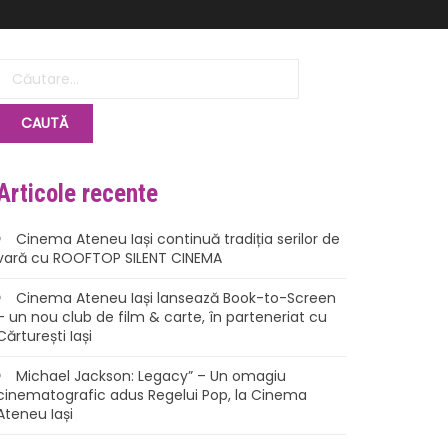
Articole recente
Cinema Ateneu Iași continuă tradiția serilor de
vară cu ROOFTOP SILENT CINEMA
Cinema Ateneu Iași lansează Book-to-Screen
– un nou club de film & carte, în parteneriat cu
Cărturești Iași
Michael Jackson: Legacy” – Un omagiu
cinematografic adus Regelui Pop, la Cinema
Ateneu Iași