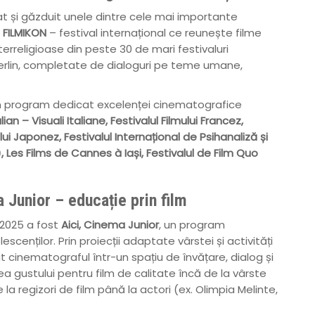
t și găzduit unele dintre cele mai importante
l FILMIKON
– festival internațional ce reunește filme
terreligioase din peste 30 de mari festivaluri
 Berlin, completate de dialoguri pe teme umane,
 program dedicat excelenței cinematografice
alian – Visuali Italiane, Festivalul Filmului Francez,
ului Japonez, Festivalul Internațional de Psihanaliză și
, Les Films de Cannes à Iași, Festivalul de Film Quo
 Junior – educație prin film
 2025 a fost
Aici, Cinema Junior
, un program
escenților. Prin proiecții adaptate vârstei și activități
t cinematograful într-un spațiu de învățare, dialog și
ea gustului pentru film de calitate încă de la vârste
 la regizori de film până la actori (ex. Olimpia Melinte,