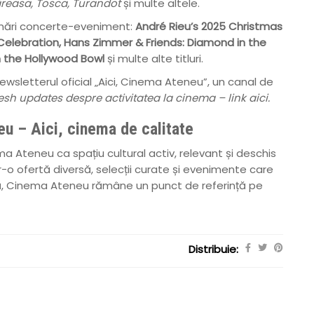
ăreasa, Tosca, Turandot
și multe altele.
rmări concerte-eveniment:
André Rieu’s 2025 Christmas
 Celebration, Hans Zimmer & Friends: Diamond in the
m the Hollywood Bowl
și multe alte titluri.
wsletterul oficial „Aici, Cinema Ateneu”, un canal de
resh updates despre activitatea la cinema – link
aici
.
u – Aici, cinema de calitate
a Ateneu ca spațiu cultural activ, relevant și deschis
tr-o ofertă diversă, selecții curate și evenimente care
ță, Cinema Ateneu rămâne un punct de referință pe
Distribuie: