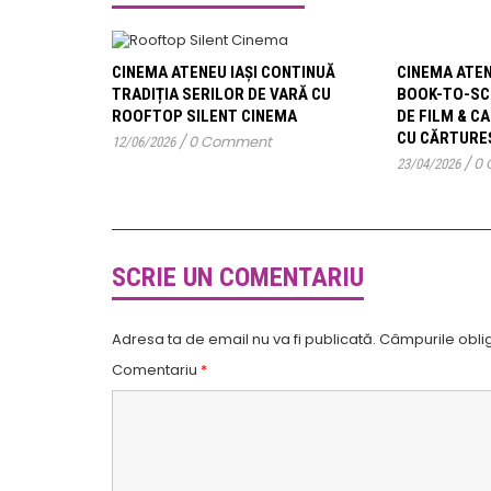
CINEMA ATEN
CINEMA ATENEU IAȘI CONTINUĂ
BOOK-TO-SC
TRADIȚIA SERILOR DE VARĂ CU
DE FILM & C
ROOFTOP SILENT CINEMA
CU CĂRTUREȘ
/
0 Comment
12/06/2026
/
0
23/04/2026
SCRIE UN COMENTARIU
Adresa ta de email nu va fi publicată.
Câmpurile oblig
Comentariu
*