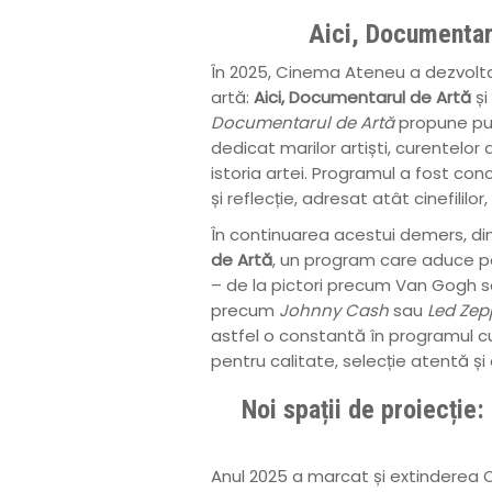
Aici, Documentaru
În 2025, Cinema Ateneu a dezvoltat
artă:
Aici, Documentarul de Artă
și
Documentarul de Artă
propune pub
dedicat marilor artiști, curentelor
istoria artei. Programul a fost con
și reflecție, adresat atât cinefililor
În continuarea acestui demers, d
de Artă
, un program care aduce pe
– de la pictori precum Van Gogh sa
precum
Johnny Cash
sau
Led Zep
astfel o constantă în programul cu
pentru calitate, selecție atentă și 
Noi spații de proiecție
Anul 2025 a marcat și extinderea