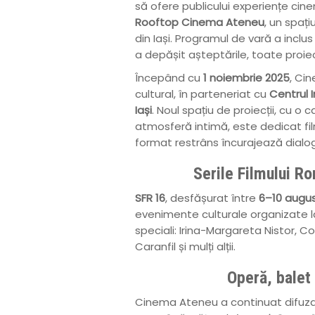
să ofere publicului experiențe cine
Rooftop Cinema Ateneu
, un spați
din Iași. Programul de vară a inclus
a depășit așteptările, toate proie
Începând cu
1 noiembrie 2025
, Ci
cultural, în parteneriat cu
Centrul 
Iași
. Noul spațiu de proiecții, cu 
atmosferă intimă, este dedicat filme
format restrâns încurajează dialogul
Serile Filmului R
SFR 16
, desfășurat între
6–10 augu
evenimente culturale organizate la
speciali: Irina-Margareta Nistor, Co
Caranfil și mulți alții.
Operă, balet
Cinema Ateneu a continuat difuza