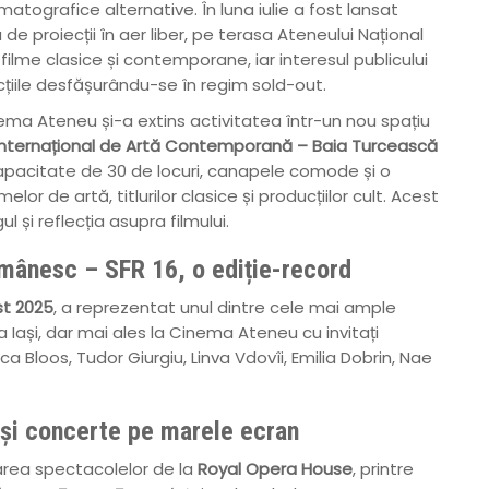
matografice alternative. În luna iulie a fost lansat
u de proiecții în aer liber, pe terasa Ateneului Național
 filme clasice și contemporane, iar interesul publicului
cțiile desfășurându-se în regim sold-out.
nema Ateneu și-a extins activitatea într-un nou spațiu
Internațional de Artă Contemporană – Baia Turcească
o capacitate de 30 de locuri, canapele comode și o
lor de artă, titlurilor clasice și producțiilor cult. Acest
 și reflecția asupra filmului.
omânesc – SFR 16, o ediție-record
st 2025
, a reprezentat unul dintre cele mai ample
 Iași, dar mai ales la Cinema Ateneu cu invitați
ca Bloos, Tudor Giurgiu, Linva Vdovîi, Emilia Dobrin, Nae
 și concerte pe marele ecran
rea spectacolelor de la
Royal Opera House
, printre