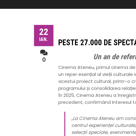
22
IAN.
PESTE 27.000 DE SPECT
Un an de refer
0
Cinema Ateneu, primul cinema de s
un reper esențial al vieții cultura
acestui proiect cultural, printr-o c
programului și consolidarea relați
În 2025, Cinema Ateneu a înregist
precedent, confirmând interesul to
„La Cinema Ateneu am constru
centrul experienței cultura
selecții speciale, evenimente