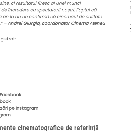
ine, ci rezultatul firesc al unei munci
i de încredere cu spectatorii noștri. Faptul că
 la an la an ne confirmă că cinemaul de calitate
.” –
Andrei Giurgia, coordonator Cinema Ateneu
gistrat:
e Facebook
ebook
lizări pe Instagram
agram
imente cinematografice de referinț
ă