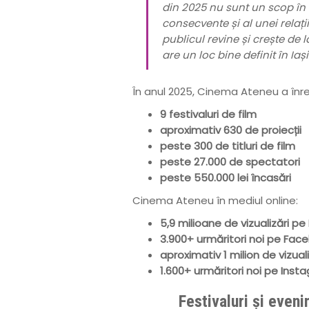
din 2025 nu sunt un scop în s
consecvente și al unei relați
publicul revine și crește de
are un loc bine definit în Iași
În anul 2025, Cinema Ateneu a înre
9 festivaluri de film
aproximativ 630 de proiecții
peste 300 de titluri de film
peste 27.000 de spectatori
peste 550.000 lei încasări
Cinema Ateneu în mediul online:
5,9 milioane de vizualizări p
3.900+ urmăritori noi pe Fac
aproximativ 1 milion de vizua
1.600+ urmăritori noi pe Inst
Festivaluri și even