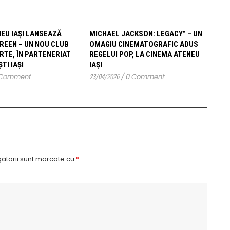
EU IAȘI LANSEAZĂ
MICHAEL JACKSON: LEGACY” – UN
REEN – UN NOU CLUB
OMAGIU CINEMATOGRAFIC ADUS
ARTE, ÎN PARTENERIAT
REGELUI POP, LA CINEMA ATENEU
TI IAȘI
IAȘI
 Comment
/
0 Comment
23/04/2026
atorii sunt marcate cu
*