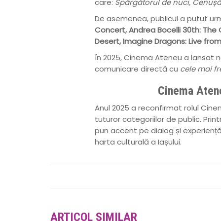
care:
Spărgătorul de nuci, Cenuș
De asemenea, publicul a putut u
Concert, Andrea Bocelli 30th: The
Desert, Imagine Dragons: Live fro
În 2025, Cinema Ateneu a lansat ne
comunicare directă cu
cele mai f
Cinema Atene
Anul 2025 a reconfirmat rolul Cinem
tuturor categoriilor de public. Prin
pun accent pe dialog și experien
harta culturală a Iașului.
ARTICOL SIMILAR