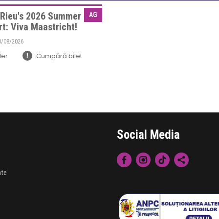
 Rieu's 2026 Summer
AG
t: Viva Maastricht!
0/08/2026
Lansare:
ler
Cumpără bilet
Filme
Concert Transmis
Genul:
Muzică
Duration:
Limba:
Social Media
nte