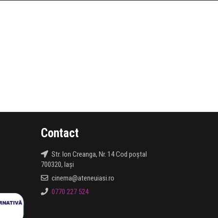
Contact
Str. Ion Creanga, Nr. 14 Cod poștal
700320, Iași
cinema@ateneuiasi.ro
0770 227 524