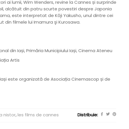
zori ai lumii, Wim Wenders, revine la Cannes și surprinde
abil, alcătuit din patru scurte povestiri despre Japonia
rayama, este interpretat de Kōji Yakusho, unul dintre cei
ut din filmele lui Imamura şi Kurosawa.
nal din Iași, Primăria Municipiului Iași, Cinema Ateneu
ația Artis
 Iași este organizată de Asociația Cinemascop și de
a nistor
,
les films de cannes
Distribuie: