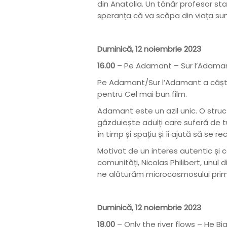
din Anatolia. Un tânăr profesor stag
speranța că va scăpa din viața su
Duminică, 12 noiembrie 2023
16.00
– Pe Adamant – Sur l’Adamant 
Pe Adamant/Sur l’Adamant a câștigat
pentru Cel mai bun film.
Adamant este un azil unic. O struct
găzduiește adulți care suferă de tul
în timp și spațiu și îi ajută să se r
Motivat de un interes autentic și 
comunități, Nicolas Philibert, unul 
ne alăturăm microcosmosului primit
Duminică, 12 noiembrie 2023
18.00
– Only the river flows – He B