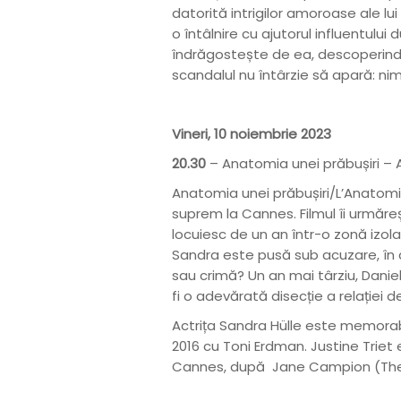
datorită intrigilor amoroase ale lu
o întâlnire cu ajutorul influentului
îndrăgostește de ea, descoperind p
scandalul nu întârzie să apară: ni
Vineri, 10 noiembrie 2023
20.30
– Anatomia unei prăbușiri – A
Anatomia unei prăbușiri/L’Anatomie
suprem la Cannes. Filmul îi urmăreș
locuiesc de un an într-o zonă izola
Sandra este pusă sub acuzare, în c
sau crimă? Un an mai târziu, Dani
fi o adevărată disecție a relației de
Actrița Sandra Hülle este memorabil
2016 cu Toni Erdman. Justine Triet 
Cannes, după Jane Campion (The Pi