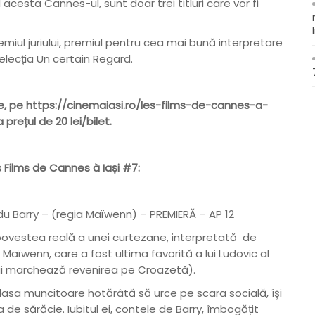
l acesta Cannes-ul, sunt doar trei titluri care vor fi
remiul juriului, premiul pentru cea mai bună interpretare
selecția Un certain Regard.
ne, pe
https://cinemaiasi.ro/les-films-de-cannes-a-
a prețul de 20 lei/bilet.
s Films de Cannes à Iași #7:
u Barry – (regia Maïwenn) – PREMIERĂ – AP 12
 povestea reală a unei curtezane, interpretată de
 Maïwenn, care a fost ultima favorită a lui Ludovic al
 ii marchează revenirea pe Croazetă).
lasa muncitoare hotărâtă să urce pe scara socială, își
de sărăcie. Iubitul ei, contele de Barry, îmbogățit