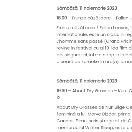
Sâmbătă, 11 noiembrie 2023
18.00
– Frunze căzătoare – Fallen L
Frunze căzătoare / Fallen Leaves, lau
internaționale, este un clasic în re
L’homme sans passé (Grand Prix în
revine în festival cu al 19-lea film
doi singuratici, într-o noapte la H
o seară de karaoke în oraș și am
Sâmbătă, 11 noiembrie 2023
19.30
– About Dry Grasses – Kuru Ot
12
About Dry Grasses de Nuri Bilge C
feminină a lui Merve Dizdar, prima 
Cannes. Filmul scris și regizat de 
memorabilul Winter Sleep, este o