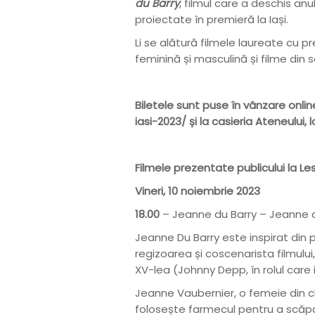
du Barry
, filmul care a deschis anu
proiectate în premieră la Iași.
Li se alătură filmele laureate cu p
feminină și masculină și filme din 
Biletele sunt puse în vânzare onli
iasi-2023/
și la casieria Ateneului, l
Filmele prezentate publicului la Le
Vineri, 10 noiembrie 2023
18.00
– Jeanne du Barry – Jeanne d
Jeanne Du Barry este inspirat din
regizoarea și coscenarista filmului,
XV-lea (Johnny Depp, în rolul care
Jeanne Vaubernier, o femeie din c
folosește farmecul pentru a scăpa 