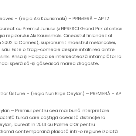
eaves – (regia Aki Kaurismäki) – PREMIERĂ – AP 12
reat cu Premiul Juriului și FIPRESCI Grand Prix al criticii
gia regizorului Aki Kaurismäki. Cineastul finlandez al
 2002 la Cannes), supranumit maestrul melancoliei,
 al său. Este o tragi-comedie despre întâlnirea dintre
elsinki. Ansa și Holappa se intersectează întâmplător la
ândoi speră să-și găsească marea dragoste.
lar Üstüne – (regia Nuri Bilge Ceylan) – PREMIERĂ – AP
eylan – Premiul pentru cea mai bună interpretare
actriță turcă care câștigă această distincție la
Ceylan, laureat în 2014 cu Palme d’Or pentru
 dramă contemporană plasată într-o regiune izolată