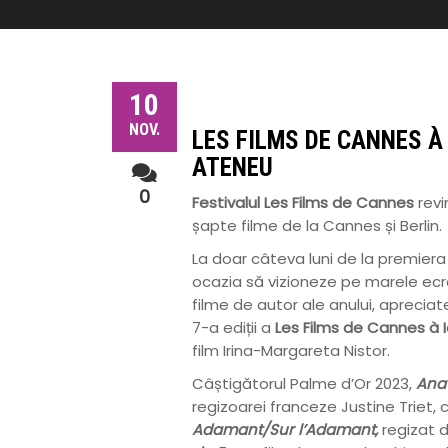
10
NOV.
LES FILMS DE CANNES À
ATENEU
0
Festivalul Les Films de Cannes
revi
șapte filme de la Cannes și Berlin.
La doar câteva luni de la premier
ocazia să vizioneze pe marele ec
filme de autor ale anului, apreciate
7-a ediții a
Les Films de Cannes à I
film Irina-Margareta Nistor.
Câștigătorul Palme d’Or 2023,
Anat
regizoarei franceze Justine Triet, c
Adamant/Sur l’Adamant,
regizat d