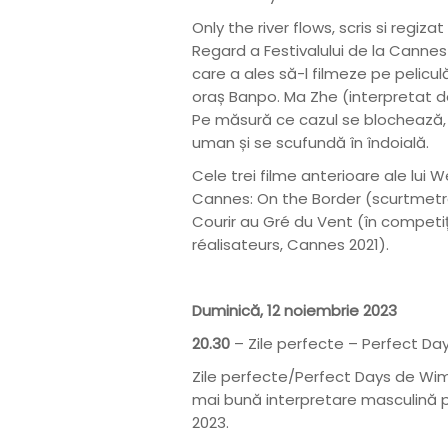
Only the river flows, scris si regiz
Regard a Festivalului de la Cannes 
care a ales să-l filmeze pe peliculă
oraș Banpo. Ma Zhe (interpretat de 
Pe măsură ce cazul se blochează, i
uman și se scufundă în îndoială.
Cele trei filme anterioare ale lui W
Cannes: On the Border (scurtmetraj
Courir au Gré du Vent (în competiț
réalisateurs, Cannes 2021).
Duminică, 12 noiembrie 2023
20.30
– Zile perfecte – Perfect Da
Zile perfecte/Perfect Days de Wi
mai bună interpretare masculină p
2023.