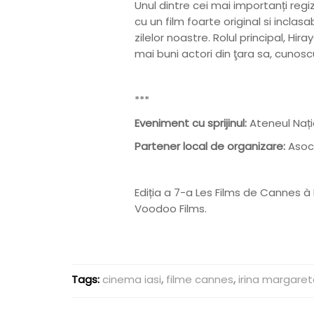
Unul dintre cei mai importanți regi
cu un film foarte original si inclas
zilelor noastre. Rolul principal, Hi
mai buni actori din ţara sa, cunosc
***
Eveniment cu sprijinul:
Ateneul Națio
Partener local de organizare:
Asoci
Ediția a 7-a Les Films de Cannes à
Voodoo Films.
Tags:
cinema iasi
,
filme cannes
,
irina margaret