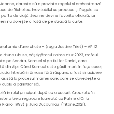
i Jeanne, dorește să o prezinte regelui și orchestrează
 duce de Richelieu. Inevitabilul se produce și Regele se
ofta de viață. Jeanne devine favorita oficială, iar
meni nu dorește o fată de pe stradă la curte.
natomie d’une chute – (regia Justine Triet) – AP 12
 d’une Chute, câștigătorul Palme d’Or 2023, trofeul
te pe Sandra, Samuel și pe fiul lor Daniel, care
tă din Alpi. Când Samuel este găsit mort în fața casei,
iuda întrebării rămase fără răspuns: a fost sinucidere
el asistă la procesul mamei sale, care se dovedește a
 cuplu a părinților săi.
ă în rolul principal, după ce a cucerit Croazeta în
este a treia regizoare laureată cu Palme d’Or la
ano, 1993) și Julia Ducournau (Titane,2021).