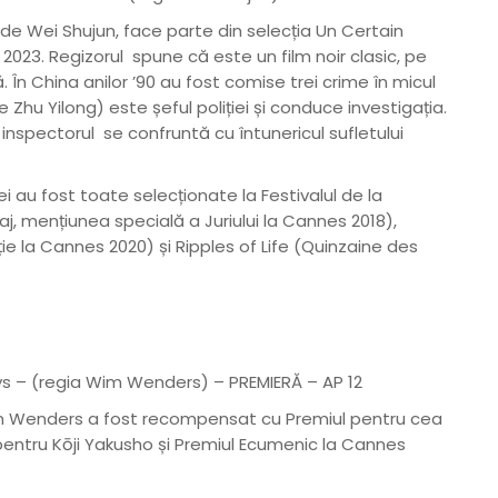
at de Wei Shujun, face parte din selecția Un Certain
2023. Regizorul spune că este un film noir clasic, pe
. În China anilor ’90 au fost comise trei crime în micul
Zhu Yilong) este șeful poliției și conduce investigația.
nspectorul se confruntă cu întunericul sufletului
ei au fost toate selecționate la Festivalul de la
, mențiunea specială a Juriului la Cannes 2018),
ie la Cannes 2020) și Ripples of Life (Quinzaine des
ys – (regia Wim Wenders) – PREMIERĂ – AP 12
m Wenders a fost recompensat cu Premiul pentru cea
entru Kōji Yakusho și Premiul Ecumenic la Cannes