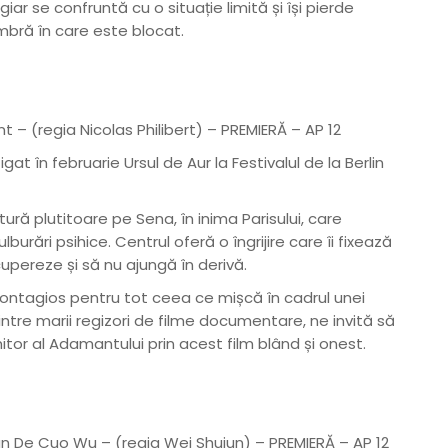
iar se confruntă cu o situație limită și își pierde
mbră în care este blocat.
– (regia Nicolas Philibert) – PREMIERĂ – AP 12
 în februarie Ursul de Aur la Festivalul de la Berlin
ură plutitoare pe Sena, în inima Parisului, care
burări psihice. Centrul oferă o îngrijire care îi fixează
ecupereze și să nu ajungă în derivă.
contagios pentru tot ceea ce mișcă în cadrul unei
dintre marii regizori de filme documentare, ne invită să
or al Adamantului prin acest film blând și onest.
ian De Cuo Wu – (regia Wei Shujun) – PREMIERĂ – AP 12