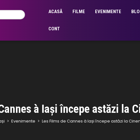
ACASĂ
FILME
EVENIMENTE
BLO
CONT
Cannes à Iași începe astăzi la
ași
>
Evenimente
>
Les Films de Cannes à Iași începe astăzi la Cin