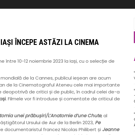
 IAȘI ÎNCEPE ASTĂZI LA CINEMA
ne între 10-12 noiembrie 2023 la Iași, cu o selecție de
a mondială de la Cannes, publicul ieșean are acum
ran de la Cinematograful Ateneu cele mai importante
 deopotrivă de critici și de public, în cadrul celei de-a
ași
. Filmele vor fi introduse și comentate de criticul de
omia unei prăbușiri/L’Anatomie d’une Chute
, al
âștigătorul Ursului de Aur de la Berlin 2023,
Pe
e documentaristul francez Nicolas Philibert și
Jeanne