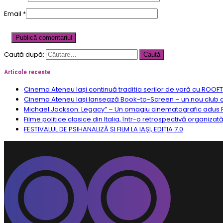
Email
*
Caută după:
Articole recente
Cinema Ateneu Iași continuă tradiția serilor de vară cu ROOF
Cinema Ateneu Iași lansează Book-to-Screen – un nou club de f
Michael Jackson: Legacy” – Un omagiu cinematografic adus R
Filme politice clasice din Italia, într-o retrospectivă organizat
FESTIVALUL DE PSIHANALIZĂ ȘI FILM LA IAȘI, EDIȚIA 7.0