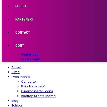
ECHIPA
PARTENERI
CONTACT
CONT
Contul meu
Creare cont
Acasă
Filme
Evenimente
Concerte
Baia Turcească
Cinema pentru copii
Rooftop Silent Cinema
Blog
Echipa