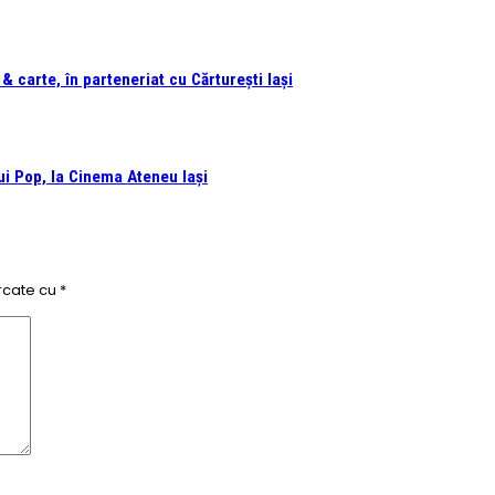
 carte, în parteneriat cu Cărturești Iași
i Pop, la Cinema Ateneu Iași
rcate cu
*