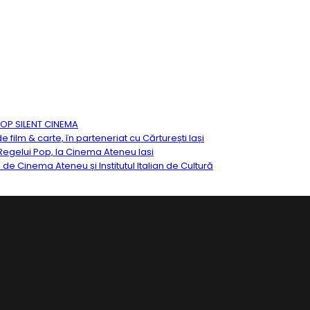
TOP SILENT CINEMA
ilm & carte, în parteneriat cu Cărturești Iași
egelui Pop, la Cinema Ateneu Iași
ă de Cinema Ateneu și Institutul Italian de Cultură