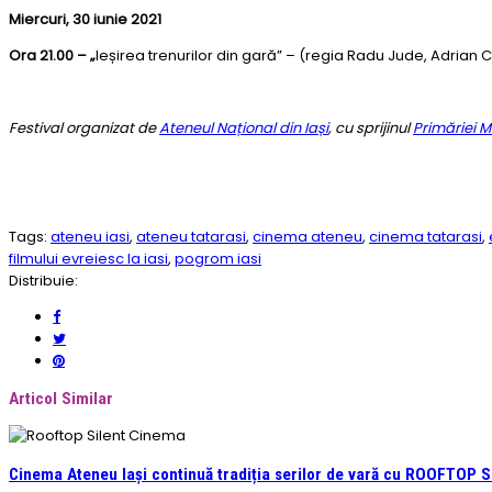
Miercuri, 30 iunie 2021
Ora 21.00 – „
Ieșirea trenurilor din gară” – (regia Radu Jude, Adrian
Festival organizat de
Ateneul Național din Iași
, cu sprijinul
Primăriei Mu
Tags:
ateneu iasi
,
ateneu tatarasi
,
cinema ateneu
,
cinema tatarasi
,
filmului evreiesc la iasi
,
pogrom iasi
Distribuie:
Articol Similar
Cinema Ateneu Iași continuă tradiția serilor de vară cu ROOFTOP