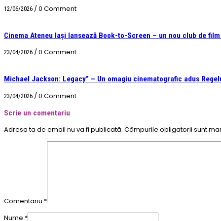
/
0 Comment
12/06/2026
Cinema Ateneu Iași lansează Book-to-Screen – un nou club de film &
/
0 Comment
23/04/2026
Michael Jackson: Legacy” – Un omagiu cinematografic adus Regelu
/
0 Comment
23/04/2026
Scrie un comentariu
Adresa ta de email nu va fi publicată.
Câmpurile obligatorii sunt ma
Comentariu
*
Nume
*