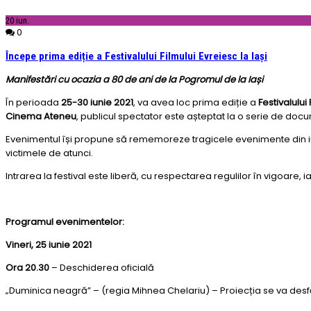
20
iun.
0
Începe prima ediție a Festivalului Filmului Evreiesc la Iași
Manifestări cu ocazia a 80 de ani de la Pogromul de la Iași
În perioada
25-30 iunie 2021
, va avea loc prima ediție a
Festivalului 
Cinema Ateneu
, publicul spectator este așteptat la o serie de docu
Evenimentul își propune să rememoreze tragicele evenimente din iuni
victimele de atunci.
Intrarea la festival este liberă, cu respectarea regulilor în vigoare,
Programul evenimentelor:
Vineri, 25 iunie 2021
Ora 20.30
– Deschiderea oficială
„Duminica neagră” – (regia Mihnea Chelariu) – Proiecția se va desfăș