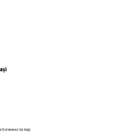
ași
i Evreiesc la Iași