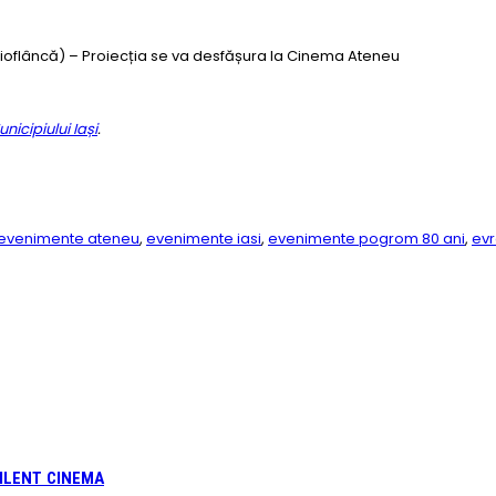
 Cioflâncă) – Proiecția se va desfășura la Cinema Ateneu
nicipiului Iași
.
evenimente ateneu
,
evenimente iasi
,
evenimente pogrom 80 ani
,
evr
 SILENT CINEMA