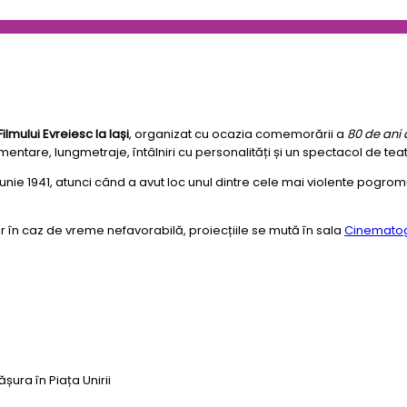
Filmului Evreiesc la Iași
, organizat cu ocazia comemorării a
80 de ani 
mentare, lungmetraje, întâlniri cu personalități și un spectacol de tea
e 1941, atunci când a avut loc unul dintre cele mai violente pogromu
 iar în caz de vreme nefavorabilă, proiecțiile se mută în sala
Cinematog
ura în Piața Unirii