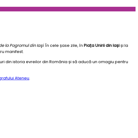
de la Pogromul din Iaşi
. În cele șase zile, în
Piața Unirii din Iași
și la
tru manifest.
ri din istoria evreilor din România și să aducă un omagiu pentru
rafului Ateneu
.