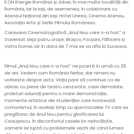
E.ON Energie România și Jidvei, în mai multe localități din
România, iar la Iași, de asemenea, în colaborare cu
Ateneul Național din Iași, Hotel Unirea, Cinema Ateneu,
Asociația Artis și Serile Filmului Românesc.
Caravana Cinematografică „Anul Nou care n-a fost” a
traversat deja patru orașe: Brașov, Focșani, Fălticeni și
Vatra Dornei, iar în data de 7 mai se va afla la Suceava.
Filmul „Anul Nou care n-a fost” ne poartă în urmă cu 35
de ani. Vedem cum România fierbe, dar nimeni nu
vorbește despre asta. Viața pare să continue ca de
obicei, cu piese de teatru cenzurate, case demolate,
proletari adunați pentru o mare demonstrație,
momente artistice ale studenților care ironizează
comunismul, în același timp cu spectacolele TV care se
pregătesc de Anul Nou pentru glorificarea lui
Ceaușescu. În disconfortul casele lor neîncălzite,
oamenii se luptă cu problemele vechi de când lumea: