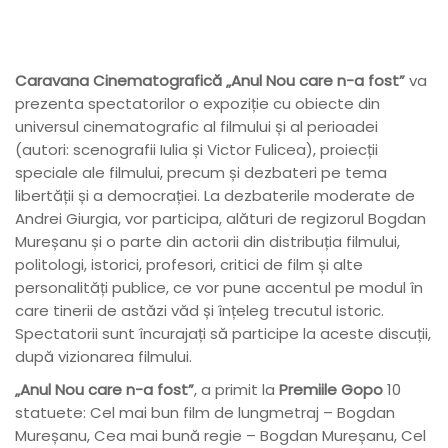
Caravana Cinematografică „Anul Nou care n-a fost”
va
prezenta spectatorilor o expoziție cu obiecte din
universul cinematografic al filmului și al perioadei
(autori: scenografii Iulia și Victor Fulicea), proiecții
speciale ale filmului, precum și dezbateri pe tema
libertății și a democrației. La dezbaterile moderate de
Andrei Giurgia, vor participa, alături de regizorul Bogdan
Mureșanu și o parte din actorii din distribuția filmului,
politologi, istorici, profesori, critici de film și alte
personalități publice, ce vor pune accentul pe modul în
care tinerii de astăzi văd și înțeleg trecutul istoric.
Spectatorii sunt încurajați să participe la aceste discuții,
după vizionarea filmului.
„Anul Nou care n-a fost”
,
a primit la
Premiile Gopo
10
statuete: Cel mai bun film de lungmetraj – Bogdan
Mureșanu, Cea mai bună regie – Bogdan Mureșanu, Cel