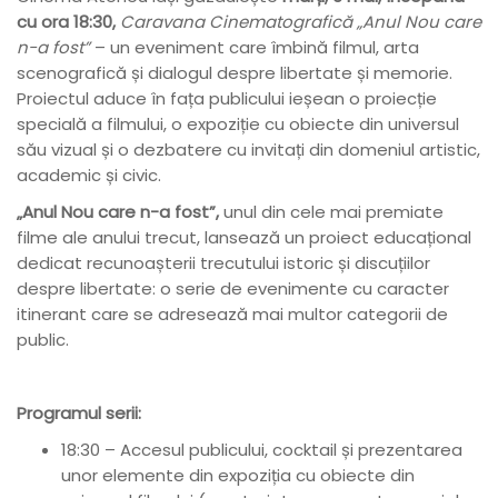
cu ora 18:30,
Caravana Cinematografică „Anul Nou care
n-a fost”
– un eveniment care îmbină filmul, arta
scenografică și dialogul despre libertate și memorie.
Proiectul aduce în fața publicului ieșean o proiecție
specială a filmului, o expoziție cu obiecte din universul
său vizual și o dezbatere cu invitați din domeniul artistic,
academic și civic.
„Anul Nou care n-a fost”,
unul din cele mai premiate
filme ale anului trecut, lansează un proiect educațional
dedicat recunoașterii trecutului istoric și discuțiilor
despre libertate: o serie de evenimente cu caracter
itinerant care se adresează mai multor categorii de
public.
Programul serii:
18:30 – Accesul publicului, cocktail și prezentarea
unor elemente din expoziția cu obiecte din