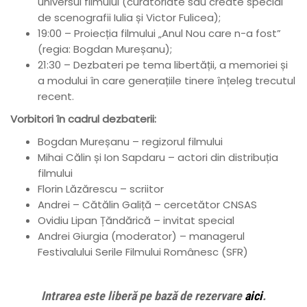
universul filmului (curatoriate sau create special
de scenografii Iulia și Victor Fulicea);
19:00 – Proiecția filmului „Anul Nou care n-a fost”
(regia: Bogdan Mureșanu);
21:30 – Dezbateri pe tema libertății, a memoriei și
a modului în care generațiile tinere înțeleg trecutul
recent.
Vorbitori în cadrul dezbaterii:
Bogdan Mureșanu – regizorul filmului
Mihai Călin și Ion Sapdaru – actori din distribuția
filmului
Florin Lăzărescu – scriitor
Andrei – Cătălin Galiță – cercetător CNSAS
Ovidiu Lipan Țăndărică – invitat special
Andrei Giurgia (moderator) – managerul
Festivalului Serile Filmului Românesc (SFR)
Intrarea este liberă pe bază de rezervare
aici
.