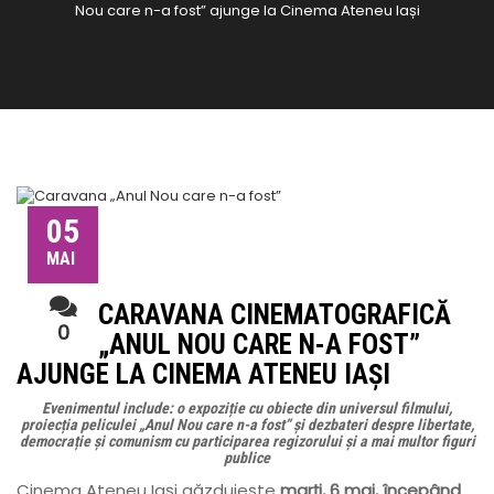
Nou care n-a fost” ajunge la Cinema Ateneu Iași
05
MAI
CARAVANA CINEMATOGRAFICĂ
0
„ANUL NOU CARE N-A FOST”
AJUNGE LA CINEMA ATENEU IAȘI
Evenimentul include: o expoziție cu obiecte din universul filmului,
proiecția peliculei „Anul Nou care n-a fost” și dezbateri despre libertate,
democrație și comunism cu participarea regizorului și a mai multor figuri
publice
Cinema Ateneu Iași găzduiește
marți, 6 mai, începând