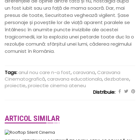
diferențele de opinie dintre tată și fiu, nostalgia după
un fost iubit sau ura față de mama soacră. Dar, mai
presus de toate, Securitatea veghează vigilent. Șase
personaje și poveștile lor de viață aparent paralele se
întâlnesc în anumite puncte invizibile ale acestei
tragicomedii, iar la explozia unei petarde toate duc la o
rezoluție comună: sfârșitul unei lumi, căderea regimului
comunist în România.
Tags:
anul nou care n-a fost
,
caravana
,
Caravana
Cinematografică
,
caravana educationala
,
dezbatere
,
proiectie
,
proiectie cinema ateneu
Distribuie:
ARTICOL SIMILAR