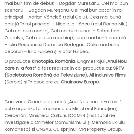
mai bun film de debut – Bogdan Mureșanu, Cel mai bun
scenariu – Bogdan Mureșanu, Cel mai bun actor în rol
principal – Adrian Văncică (rolul Gelu), Cea mai bună
actriță în rol principal – Nicoleta Hâncu (rolul Florina Miu),
Cel mai bun montaj, Cel mai bun sunet – Sebastian
Zsemlye, Cel mai bun machiaj și cea mai bună coafură
– Iulia Roșeanu și Domnica Bodogan, Cele mai bune
decoruri – Iulia Fulicea și Victor Fulicea.
O producție
Kinotopia, România
, lungmetrajul
„Anul Nou
care n-a fost”
a fost realizat în co-producție cu:
SRTV
(
Societatea Română de Televiziune)
,
All Inclusive Films
(Serbia) și în asociere cu
Chainsaw Europe.
Caravana Cinematografică „Anul Nou care n-a fost”
este organizată împreună cu Ministerul Educației și
Cercetării, Ministerul Culturii, IICCMER (Institutul de
Investigare a Crimelor Comunismului și Memoria Exilului
Românesc) și CNSAS. Cu sprijinul: CPI Property Group,