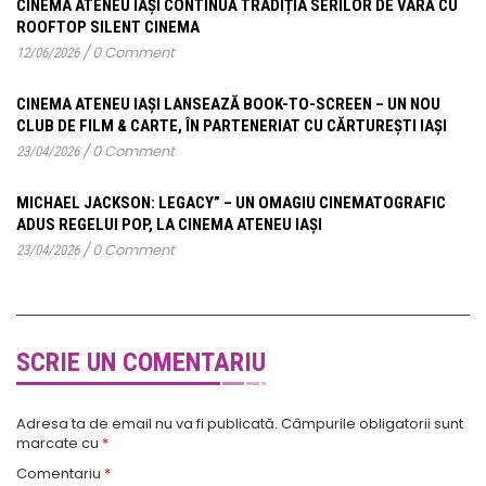
CINEMA ATENEU IAȘI CONTINUĂ TRADIȚIA SERILOR DE VARĂ CU
ROOFTOP SILENT CINEMA
/
0 Comment
12/06/2026
CINEMA ATENEU IAȘI LANSEAZĂ BOOK-TO-SCREEN – UN NOU
CLUB DE FILM & CARTE, ÎN PARTENERIAT CU CĂRTUREȘTI IAȘI
/
0 Comment
23/04/2026
MICHAEL JACKSON: LEGACY” – UN OMAGIU CINEMATOGRAFIC
ADUS REGELUI POP, LA CINEMA ATENEU IAȘI
/
0 Comment
23/04/2026
SCRIE UN COMENTARIU
Adresa ta de email nu va fi publicată.
Câmpurile obligatorii sunt
marcate cu
*
Comentariu
*