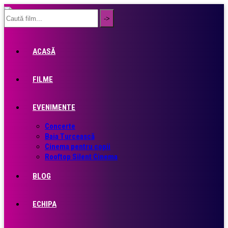
ACASĂ
FILME
EVENIMENTE
Concerte
Baia Turcească
Cinema pentru copii
Rooftop Silent Cinema
BLOG
ECHIPA