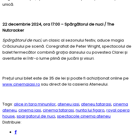
unică.
22 decembrie 2024, ora 17:00 – Spărgătorul de nuci / The
Nutcracker
Spărgătorul de nuci,
un clasic al sezonului festiv, aduce magia
Crăciunului pe scenă. Coregrafiat de Peter Wright, spectacolul de
balet fermecător combină grația dansului cu povestea Clarei și
aventurile ei într-o lume plină de jucării și visuri.
Prețul unui bilet este de 35 de lei și poate fi achiziționat online pe
www.cinemaiasi.ro
sau direct de la casieria Ateneului.
Tags:
alice in tara minunilor
,
ateneu iasi
,
ateneu tatarasi
,
cinema
ateneu
,
cinema iasi
,
cinema tatarasi
,
nunta lui figaro
,
royal opera
house
,
spargatorul de nuci
,
spectacole cinema ateneu
Distribuie: