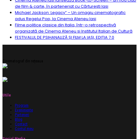
Cinema Ateneu Iași lansează Book-to-Screen – un nou club
de film & carte, în parteneriat cu Cărturești Iași
Michael Jackson: Legacy” – Un omagiu cinematografic
adus Regelui Pop, la Cinema Ateneu Iași
Filme politice clasice din Italia, într-o retrospectivă
organizată de Cinema Ateneu și Institutul Italian de Cultură
FESTIVALUL DE PSIHANALIZĂ ȘI FILM LA IAȘI, EDIȚIA 7.0
Cinematograf din rețeaua
Utile
Program
Evenimente
Parteneri
Blog
Contact
Contul meu
Social Media