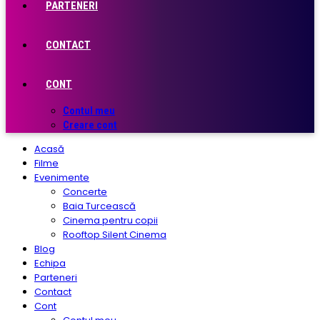
PARTENERI
CONTACT
CONT
Contul meu
Creare cont
Acasă
Filme
Evenimente
Concerte
Baia Turcească
Cinema pentru copii
Rooftop Silent Cinema
Blog
Echipa
Parteneri
Contact
Cont