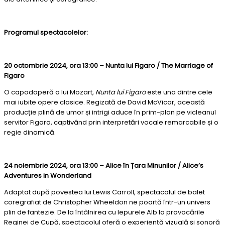
Programul spectacolelor:
20 octombrie 2024, ora 13:00 – Nunta lui Figaro / The Marriage of
Figaro
O capodoperă a lui Mozart,
Nunta lui Figaro
este una dintre cele
mai iubite opere clasice. Regizată de David McVicar, această
producție plină de umor și intrigi aduce în prim-plan pe vicleanul
servitor Figaro, captivând prin interpretări vocale remarcabile și o
regie dinamică.
24 noiembrie 2024, ora 13:00 – Alice în Țara Minunilor / Alice’s
Adventures in Wonderland
Adaptat după povestea lui Lewis Carroll, spectacolul de balet
coregrafiat de Christopher Wheeldon ne poartă într-un univers
plin de fantezie. De la întâlnirea cu Iepurele Alb la provocările
Reginei de Cupă, spectacolul oferă o experiență vizuală și sonoră