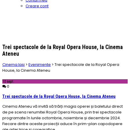
Contul meu
Creare cont
Trei spectacole de la Royal Opera House, la Cinema
Ateneu
Cinema Iași
>
Evenimente
>
Trei spectacole de la Royal Opera
House, la Cinema Ateneu
10
sept.
0
Trei spectacole de la Royal Opera House, la Cinema Ateneu
Cinema Ateneu vă invită să trăiți magia operei și baletului direct
de pe scena renumitei Royal Opera House, prin trei spectacole
programate în lunile octombrie, noiembrie și decembrie 2024.
Fiecare dintre aceste proiecții aduce în prim-plan capodopere
ale artei lirice și coregrafice.