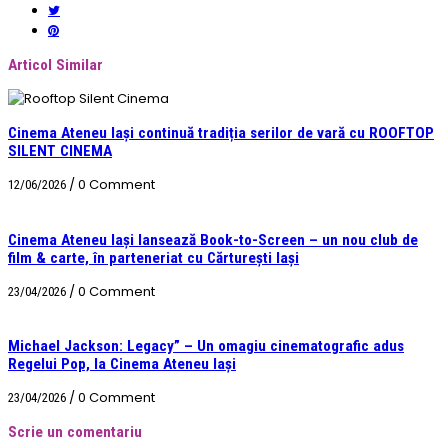
Articol Similar
Cinema Ateneu Iași continuă tradiția serilor de vară cu ROOFTOP
SILENT CINEMA
/
0 Comment
12/06/2026
Cinema Ateneu Iași lansează Book-to-Screen – un nou club de
film & carte, în parteneriat cu Cărturești Iași
/
0 Comment
23/04/2026
Michael Jackson: Legacy” – Un omagiu cinematografic adus
Regelui Pop, la Cinema Ateneu Iași
/
0 Comment
23/04/2026
Scrie un comentariu