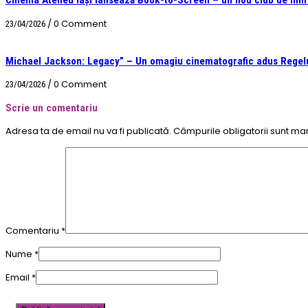
Cinema Ateneu Iași lansează Book-to-Screen – un nou club de film &
/
0 Comment
23/04/2026
Michael Jackson: Legacy” – Un omagiu cinematografic adus Regelu
/
0 Comment
23/04/2026
Scrie un comentariu
Adresa ta de email nu va fi publicată.
Câmpurile obligatorii sunt ma
Comentariu
*
Nume
*
Email
*