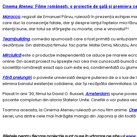
Cinema Ateneu: Filme românești, o proiecție de gală și premiera ce
Marocco
, regizat de Emanuel Pârvu, rulează în prezența echipei mie
care duc la consecinţe fatale, dar şi despre lanţul faptelor mici făc
intenţii bune, dar totul se sfârşeşte cu moarte, cine e vinovatul?!
Teambuilding
, comedia spumoasă care a fost primită cu entuziasm de
dezlănțuie. Din distribuția filmului fac parte: Matei Dima, Micutzu,
Mirciulică
este o producție independentă ce aduce pe marele ecran uni
online. Din acest proiect nu lipsește nici cea mai cunoscută bunică 
societății românești exact așa cum este ea, condimentată cu glume și
Fără prelungiri
, o poveste universală despre puterea de a o lua de la 
elimina banalul existenței cotidiene, dar își recăpăta demnitatea. Un
Plasat în anii ’30, filmul lui David O. Russell,
Amsterdam
,
spune poveste
șocante comploturi din istoria Statelor Unite. Cinefiili o vor putea 
Toamna aceasta, la Cinema Ateneu rulează un nou film anime:
One 
seriei, una dintre cele mai îndrăgite manga din Japonia și din toată
Biletele pentru fiecare proiecție sunt puse în vânzare pe site-ul
www.c