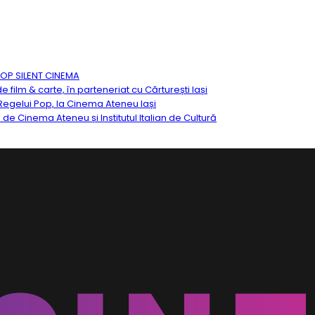
TOP SILENT CINEMA
ilm & carte, în parteneriat cu Cărturești Iași
egelui Pop, la Cinema Ateneu Iași
ă de Cinema Ateneu și Institutul Italian de Cultură