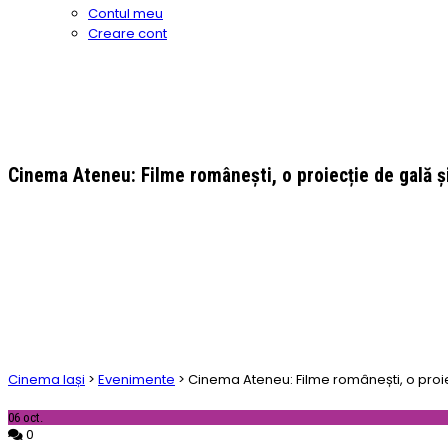
Contul meu
Creare cont
Cinema Ateneu: Filme românești, o proiecție de gală ș
Cinema Iași
>
Evenimente
>
Cinema Ateneu: Filme românești, o proie
06
oct.
0