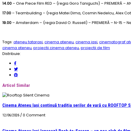
14.00
– One Piece Film RED – (regia Goro Taniguchi) – PREMIERĂ – A
17.00
– Teambuilding – (regia Matei Dima, Cosmin Nedelcu, Alex Cot
19.00
– Amsterdam – (regia David O. Russell) – PREMIERĂ – N-15 – 
Tags:
ateneu tatarasi
,
cinema ateneu
,
cinema iasi
,
cinematograf a
cinema ateneu
,
proiectii cinema ateneu
,
proiectii de film
Distribuie:
Articol Similar
Cinema Ateneu Iași continuă tradiția serilor de vară cu ROOFTOP
/
0 Comment
12/06/2026