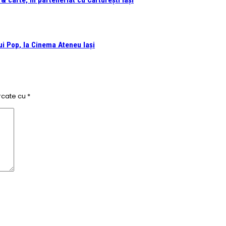
 carte, în parteneriat cu Cărturești Iași
i Pop, la Cinema Ateneu Iași
rcate cu
*