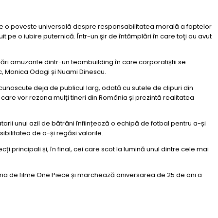
te o poveste universală despre responsabilitatea morală a faptelor
pe o iubire puternică. Într-un şir de întâmplări în care toţi au avut
lări amuzante dintr-un teambuilding în care corporatiștii se
ac, Monica Odagi și Nuami Dinescu.
noscute deja de publicul larg, odată cu sutele de clipuri din
care vor rezona mulți tineri din România și prezintă realitatea
arii unui azil de bătrâni înființează o echipă de fotbal pentru a-și
bilitatea de a-și regăsi valorile.
i principali și, în final, cei care scot la lumină unul dintre cele mai
eria de filme One Piece și marchează aniversarea de 25 de ani a