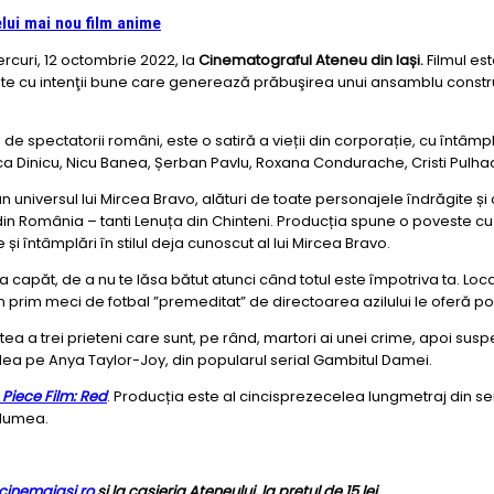
lui mai nou film anime
rcuri, 12 octombrie 2022, la
Cinematograful Ateneu din Iași.
Filmul es
ute cu intenţii bune care generează prăbuşirea unui ansamblu construit 
 spectatorii români, este o satiră a vieții din corporație, cu întâmp
 Anca Dinicu, Nicu Banea, Șerban Pavlu, Roxana Condurache, Cristi Pulh
versul lui Mircea Bravo, alături de toate personajele îndrăgite și cu
din România – tanti Lenuța din Chinteni. Producția spune o poveste cu 
 întâmplări în stilul deja cunoscut al lui Mircea Bravo.
capăt, de a nu te lăsa bătut atunci când totul este împotriva ta. Locat
 prim meci de fotbal ”premeditat” de directoarea azilului le oferă posi
a a trei prieteni care sunt, pe rând, martori ai unei crime, apoi suspecț
vedea pe Anya Taylor-Joy, din popularul serial Gambitul Damei.
Piece Film: Red
.
Producția este al cincisprezecelea lungmetraj din s
 lumea.
inemaiasi.ro
și la casieria Ateneului, la prețul de 15 lei.