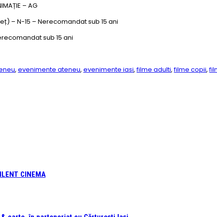
NIMAȚIE – AG
eț) – N-15 – Nerecomandat sub 15 ani
Nerecomandat sub 15 ani
teneu
,
evenimente ateneu
,
evenimente iasi
,
filme adulti
,
filme copii
,
fi
 SILENT CINEMA