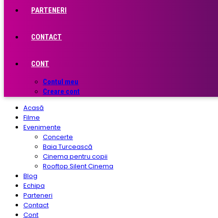
PARTENERI
CONTACT
CONT
Contul meu
Creare cont
Acasă
Filme
Evenimente
Concerte
Baia Turcească
Cinema pentru copii
Rooftop Silent Cinema
Blog
Echipa
Parteneri
Contact
Cont