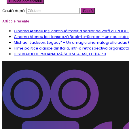
Caută după:
Articole recente
Cinema Ateneu Iași continuă tradiția serilor de vară cu ROOF
Cinema Ateneu Iași lansează Book-to-Screen – un nou club de f
Michael Jackson: Legacy” – Un omagiu cinematografic adus R
Filme politice clasice din Italia, într-o retrospectivă organizat
FESTIVALUL DE PSIHANALIZĂ ȘI FILM LA IAȘI, EDIȚIA 7.0