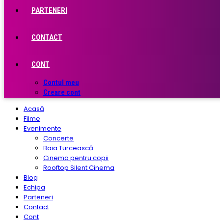
PARTENERI
CONTACT
CONT
Contul meu
Creare cont
Acasă
Filme
Evenimente
Concerte
Baia Turcească
Cinema pentru copii
Rooftop Silent Cinema
Blog
Echipa
Parteneri
Contact
Cont