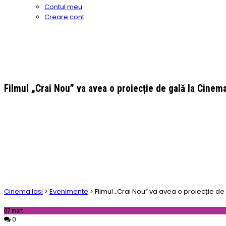
Contul meu
Creare cont
Filmul „Crai Nou” va avea o proiecție de gală la Cinem
Cinema Iași
>
Evenimente
>
Filmul „Crai Nou” va avea o proiecție de
07
mart.
0