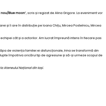
i nou/Blue moon
”, scris și regizat de Alina Grigore. La eveniment vor
rei și îi are în distribuție pe Ioana Chițu, Mircea Postelnicu, Mircea
echipei cât și a actorilor. Am lucrat împreună intens în fiecare pas
a de violența familiei ei disfuncționale, lrina se transformă din
lupte împotriva oricărui tip de agresiune și să-și urmeze scopul de
ia Ateneului Național din Iași.