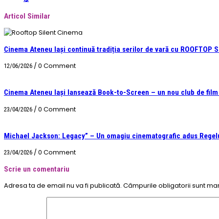
Articol Similar
Cinema Ateneu Iași continuă tradiția serilor de vară cu ROOFTOP
/
0 Comment
12/06/2026
Cinema Ateneu Iași lansează Book-to-Screen – un nou club de film &
/
0 Comment
23/04/2026
Michael Jackson: Legacy” – Un omagiu cinematografic adus Regelu
/
0 Comment
23/04/2026
Scrie un comentariu
Adresa ta de email nu va fi publicată.
Câmpurile obligatorii sunt ma