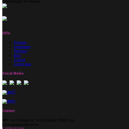
Cinematograf din rețeaua
Utile
Program
Evenimente
Parteneri
Blog
Contact
Contul meu
Social Media
Contact
Str. Ion Creanga, Nr. 14 Cod poștal 700320, Iași
cinema@ateneuiasi.ro
0770 227 524