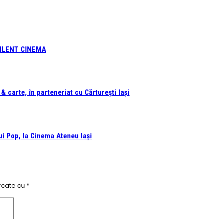
 SILENT CINEMA
 carte, în parteneriat cu Cărturești Iași
i Pop, la Cinema Ateneu Iași
rcate cu
*