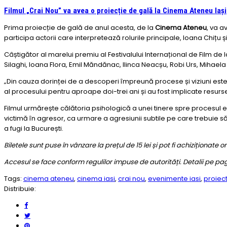
Filmul „Crai Nou” va avea o proiecție de gală la Cinema Ateneu Iași
Prima proiecție de gală de anul acesta, de la
Cinema Ateneu
, va a
participa actorii care interpretează rolurile principale, Ioana Chițu ș
Câștigător al marelui premiu al Festivalului Internațional de Film de l
Silaghi, Ioana Flora, Emil Măndănac, Ilinca Neacșu, Robi Urs, Mihaela
„Din cauza dorinței de a descoperi împreună procese și viziuni estet
al procesului pentru aproape doi-trei ani și au fost implicate res
Filmul urmărește călătoria psihologică a unei tinere spre procesul e
victimă în agresor, ca urmare a agresiunii subtile pe care trebuie 
a fugi la București.
Biletele sunt puse în vânzare la prețul de 15 lei și pot fi achiziționate o
Accesul se face conform regulilor impuse de autorități. Detalii pe p
Tags:
cinema ateneu
,
cinema iasi
,
crai nou
,
evenimente iasi
,
proiect
Distribuie: