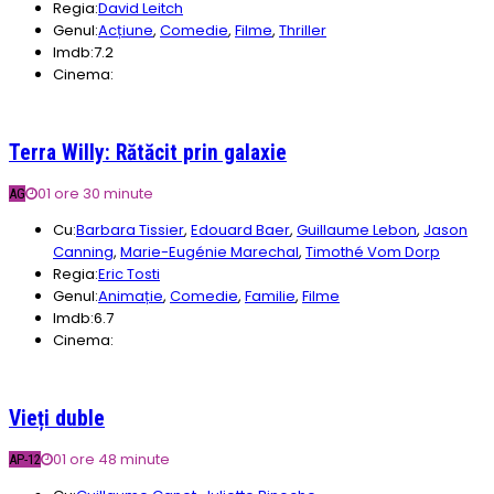
Regia:
David Leitch
Genul:
Acțiune
,
Comedie
,
Filme
,
Thriller
Imdb:
7.2
Cinema:
Terra Willy: Rătăcit prin galaxie
01 ore 30 minute
AG
Cu:
Barbara Tissier
,
Edouard Baer
,
Guillaume Lebon
,
Jason
Canning
,
Marie-Eugénie Marechal
,
Timothé Vom Dorp
Regia:
Eric Tosti
Genul:
Animație
,
Comedie
,
Familie
,
Filme
Imdb:
6.7
Cinema:
Vieți duble
01 ore 48 minute
AP-12