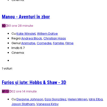
Manou - Aventuri în zbor
01 ore 28 minute
AG
Cu:
Kate Winslet
,
Willem Dafoe
Regia:
Andrea Block
,
Christian Haas
Genul:
Animație
,
Comedie
,
Familie
,
Filme
Imdb:
6.7
Cinema:
1 voturi
Furios și iute: Hobbs & Shaw - 3D
02 ore 14 minute
AP-12
Cu:
Dwayne Johnson
,
Eiza González
,
Helen Mirren
,
Idris Elba
,
Jason Statham
,
Vanessa Kirby