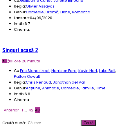
Cu:
Guillaume Canet
,
Juliette Binoche
Regia:
Olivier Assayas
Genul:
Comedie
,
Dramă
,
Filme
,
Romantic
Lansare:
04/09/2020
Imdb:
6.7
Cinema:
Singuri acasă 2
01 ore 26 minute
AG
Cu:
Eric Stonestreet
,
Harrison Ford
,
Kevin Hart
,
Lake Bell
,
Patton Oswalt
Regia:
Chris Renaud
,
Jonathan del Val
Genul:
Acțiune
,
Animație
,
Comedie
,
Familie
,
Filme
Imdb:
6.6
Cinema:
Anterior
1
…
42
43
Caută după: