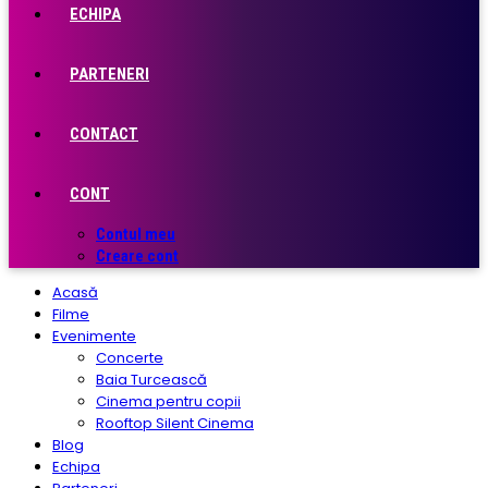
ECHIPA
PARTENERI
CONTACT
CONT
Contul meu
Creare cont
Acasă
Filme
Evenimente
Concerte
Baia Turcească
Cinema pentru copii
Rooftop Silent Cinema
Blog
Echipa