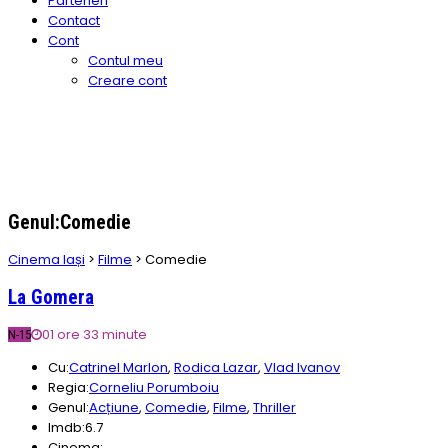
Parteneri
Contact
Cont
Contul meu
Creare cont
Genul:Comedie
Cinema Iași
>
Filme
>
Comedie
La Gomera
01 ore 33 minute
N-15
Cu:
Catrinel Marlon
,
Rodica Lazar
,
Vlad Ivanov
Regia:
Corneliu Porumboiu
Genul:
Acțiune
,
Comedie
,
Filme
,
Thriller
Imdb:
6.7
Cinema: