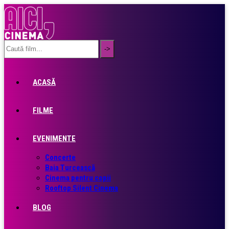
ACASĂ
FILME
EVENIMENTE
Concerte
Baia Turcească
Cinema pentru copii
Rooftop Silent Cinema
BLOG