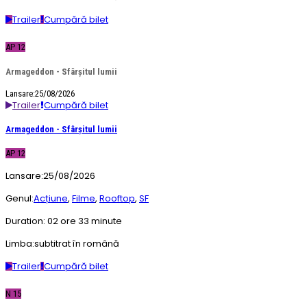
Trailer
Cumpără bilet
AP 12
Armageddon - Sfârșitul lumii
Lansare:25/08/2026
Trailer
Cumpără bilet
Armageddon - Sfârșitul lumii
AP 12
Lansare:
25/08/2026
Genul:
Acțiune
,
Filme
,
Rooftop
,
SF
Duration:
02 ore 33 minute
Limba:
subtitrat în română
Trailer
Cumpără bilet
N 15