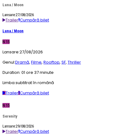
Luna / Moon
Lansare:27/08/2026
Trailer
Cumpără bilet
Luna / Moon
N 15
Lansare:
27/08/2026
Genul:
Dramă
,
Filme
,
Rooftop
,
SF
,
Thriller
Duration:
01 ore 37 minute
Limba:
subtitrat în română
Trailer
Cumpără bilet
N 15
Serenity
Lansare:29/08/2026
Trailer
Cumpără bilet