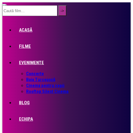
ACASĂ
FILME
EVENIMENTE
Concerte
Baia Turcească
Cinema pentru copii
Rooftop Silent Cinema
BLOG
ECHIPA