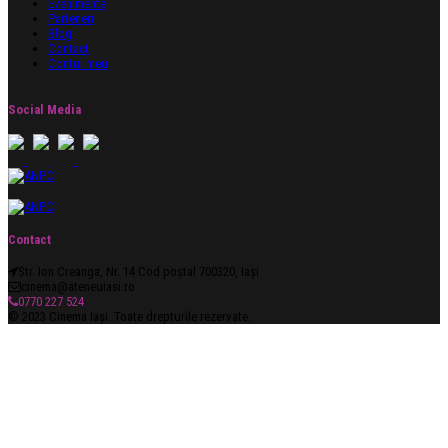
Evenimente
Parteneri
Blog
Contact
Contul meu
Social Media
Contact
Str. Ion Creanga, Nr. 14 Cod poștal 700320, Iași
cinema@ateneuiasi.ro
0770 227 524
© 2023 Cinema Iași. Toate drepturile rezervate.