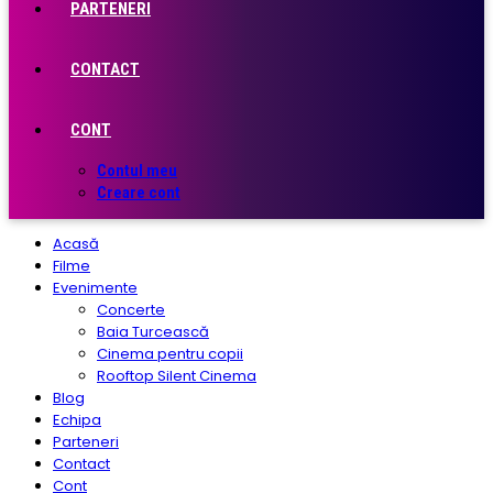
PARTENERI
CONTACT
CONT
Contul meu
Creare cont
Acasă
Filme
Evenimente
Concerte
Baia Turcească
Cinema pentru copii
Rooftop Silent Cinema
Blog
Echipa
Parteneri
Contact
Cont