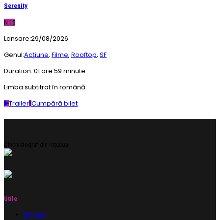
Serenity
N 15
Lansare:
29/08/2026
Genul:
Acțiune
,
Filme
,
Rooftop
,
SF
Duration:
01 ore 59 minute
Limba:
subtitrat în română
Trailer
Cumpără bilet
Cinematograf din rețeaua
Utile
Program