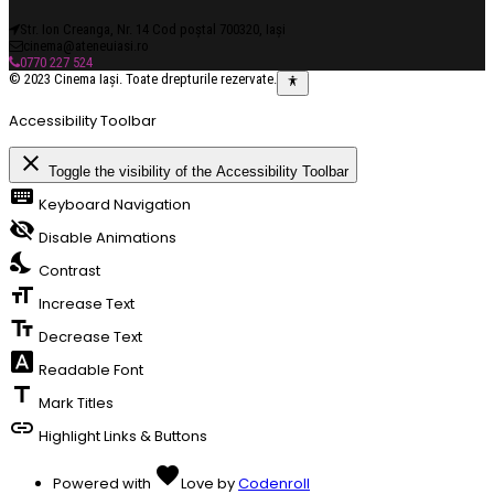
Str. Ion Creanga, Nr. 14 Cod poștal 700320, Iași
cinema@ateneuiasi.ro
0770 227 524
© 2023 Cinema Iași. Toate drepturile rezervate.
Accessibility Toolbar
close
Toggle the visibility of the Accessibility Toolbar
keyboard
Keyboard Navigation
visibility_off
Disable Animations
nights_stay
Contrast
format_size
Increase Text
text_fields
Decrease Text
font_download
Readable Font
title
Mark Titles
link
Highlight Links & Buttons
favorite
Powered with
Love
by
Codenroll