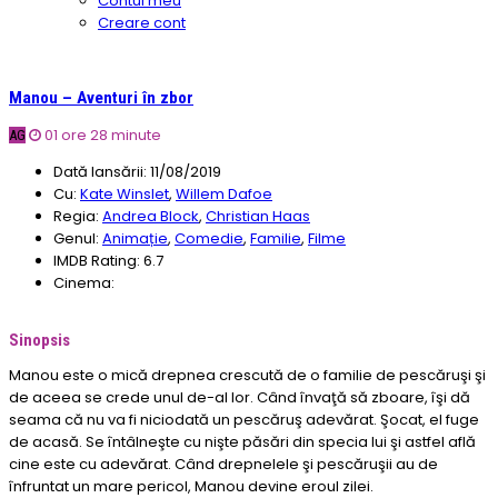
Contul meu
Creare cont
Manou – Aventuri în zbor
01 ore 28 minute
AG
Dată lansării:
11/08/2019
Cu:
Kate Winslet
,
Willem Dafoe
Regia:
Andrea Block
,
Christian Haas
Genul:
Animație
,
Comedie
,
Familie
,
Filme
IMDB Rating:
6.7
Cinema:
Sinopsis
Manou este o mică drepnea crescută de o familie de pescăruşi şi
de aceea se crede unul de-al lor. Când învaţă să zboare, îşi dă
seama că nu va fi niciodată un pescăruş adevărat. Şocat, el fuge
de acasă. Se întâlneşte cu nişte păsări din specia lui şi astfel află
cine este cu adevărat. Când drepnelele şi pescăruşii au de
înfruntat un mare pericol, Manou devine eroul zilei.