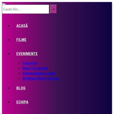
ACASĂ
FILME
EVENIMENTE
Concerte
Baia Turcească
Cinema pentru copii
Rooftop Silent Cinema
BLOG
ECHIPA