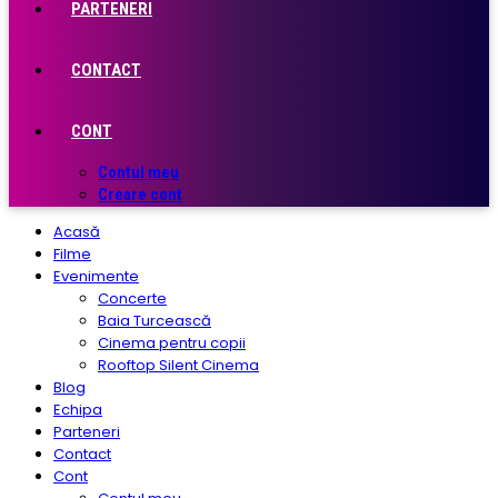
PARTENERI
CONTACT
CONT
Contul meu
Creare cont
Acasă
Filme
Evenimente
Concerte
Baia Turcească
Cinema pentru copii
Rooftop Silent Cinema
Blog
Echipa
Parteneri
Contact
Cont