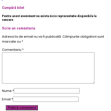
Cumpără bilet
Pentru acest eveniment nu exista nicio reprezentatie disponibila la
vanzare.
Scrie un comentariu
Adresa ta de email nu va fi publicată.
Câmpurile obligatorii sunt
marcate cu
*
Comentariu
*
Nume
*
Email
*