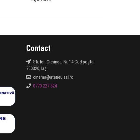
Contact
Str. Ion Creanga, Nr. 14 Cod poștal
700320, Iași
cinema@ateneuiasi.ro
0770 227 524