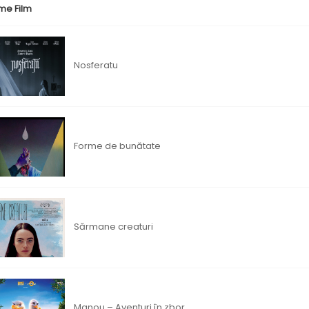
me Film
Nosferatu
Forme de bunătate
Sărmane creaturi
Manou – Aventuri în zbor