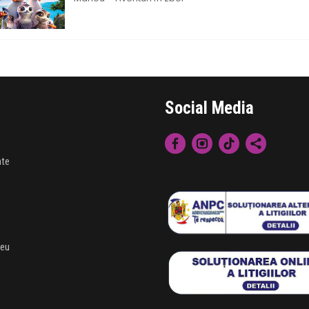
Social Media
nte
meu