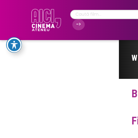
W
B
F