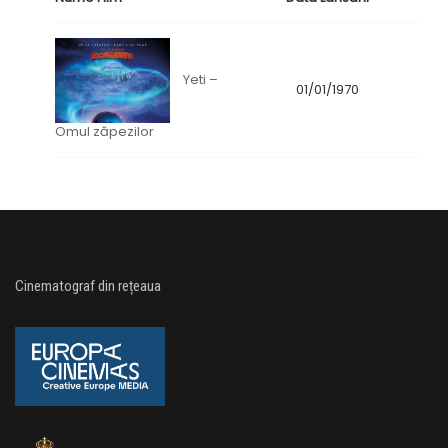
Yeti –
01/01/1970
Omul zăpezilor
Cinematograf din rețeaua