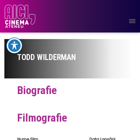
TODD WILDERMAN
Biografie
Filmografie
Nume Film
Data Lansării