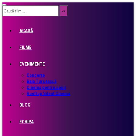
ACASĂ
FILME
EVENIMENTE
Concerte
Baia Turcească
Cinema pentru copii
Rooftop Silent Cinema
BLOG
ECHIPA