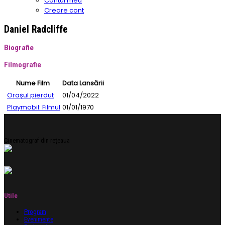
Contul meu
Creare cont
Daniel Radcliffe
Biografie
Filmografie
Nume Film
Data Lansării
Orașul pierdut
01/04/2022
Playmobil: Filmul
01/01/1970
Cinematograf din rețeaua
Utile
Program
Evenimente