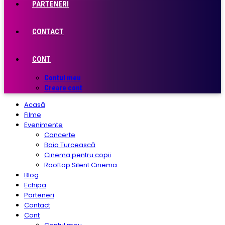
PARTENERI
CONTACT
CONT
Contul meu
Creare cont
Acasă
Filme
Evenimente
Concerte
Baia Turcească
Cinema pentru copii
Rooftop Silent Cinema
Blog
Echipa
Parteneri
Contact
Cont