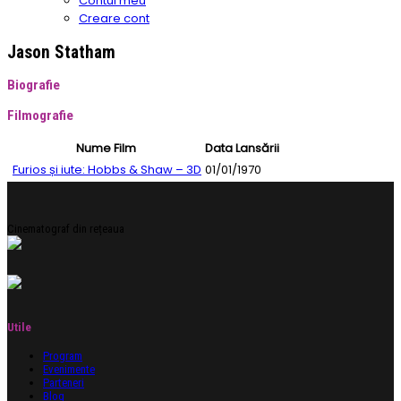
Contul meu
Creare cont
Jason Statham
Biografie
Filmografie
Nume Film
Data Lansării
Furios și iute: Hobbs & Shaw – 3D
01/01/1970
Cinematograf din rețeaua
Utile
Program
Evenimente
Parteneri
Blog