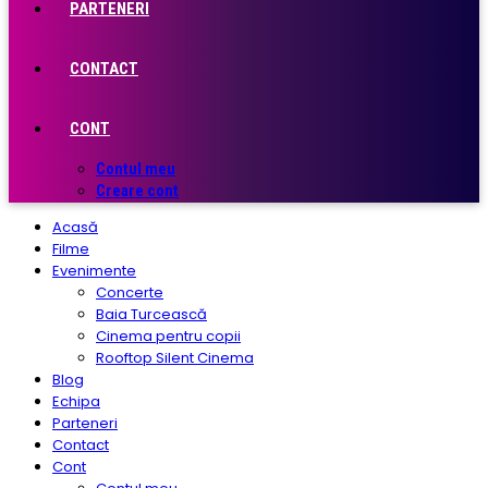
PARTENERI
CONTACT
CONT
Contul meu
Creare cont
Acasă
Filme
Evenimente
Concerte
Baia Turcească
Cinema pentru copii
Rooftop Silent Cinema
Blog
Echipa
Parteneri
Contact
Cont