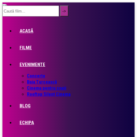
ACASĂ
FILME
EVENIMENTE
Concerte
Baia Turcească
Cinema pentru copii
Rooftop Silent Cinema
BLOG
ECHIPA