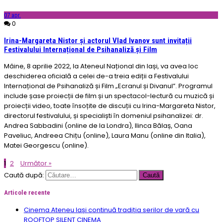
07
apr.
0
Irina-Margareta Nistor și actorul Vlad Ivanov sunt invitații
Festivalului Internațional de Psihanaliză și Film
Mâine, 8 aprilie 2022, la Ateneul Național din Iași, va avea loc
deschiderea oficială a celei de-a treia ediții a Festivalului
Internațional de Psihanaliză și Film „Ecranul și Divanul”. Programul
include șase proiecții de film și un spectacol-lectură cu muzică și
proiecții video, toate însoțite de discuții cu Irina-Margareta Nistor,
directorul festivalului, și specialiști în domeniul psihanalizei: dr.
Andrea Sabbadini (online de la Londra), Ilinca Bălaș, Oana
Paveliuc, Andreea Chițu (online), Laura Manu (online din Italia),
Matei Georgescu (online).
1
2
Următor »
Caută după:
Articole recente
Cinema Ateneu Iași continuă tradiția serilor de vară cu
ROOFTOP SILENT CINEMA