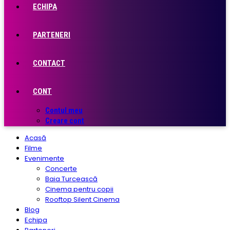
ECHIPA
PARTENERI
CONTACT
CONT
Contul meu
Creare cont
Acasă
Filme
Evenimente
Concerte
Baia Turcească
Cinema pentru copii
Rooftop Silent Cinema
Blog
Echipa