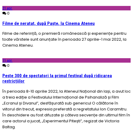
21
apr.
0
Filme de neratat, după Paște, la Cinema Ateneu
Filme de referință, o premieră românească și experiențe pentru
toate vârstele sunt anunțate în perioada 27 aprilie-1 mai 2022, la
Cinema Ateneu.
11
apr.
0
Peste 300 de spectatori la primul festival după ridicarea
restricțiilor
În perioada 8-10 aprilie 2022, la Ateneul Național din Iași, a avut loc
a treia ediție a Festivalului Internațional de Psihanaliză și Film
„Ecranul și Divanul”, desfășurată sub genericul O călătorie în
viitorul din trecut, expresia preferată a regretatului Ion Caramitru.
În deschidere au fost difuzate și câteva secvențe din ultimul film în
care actorul a jucat, „Experimentul Pitești”, regizat de Victoria
Baltag.