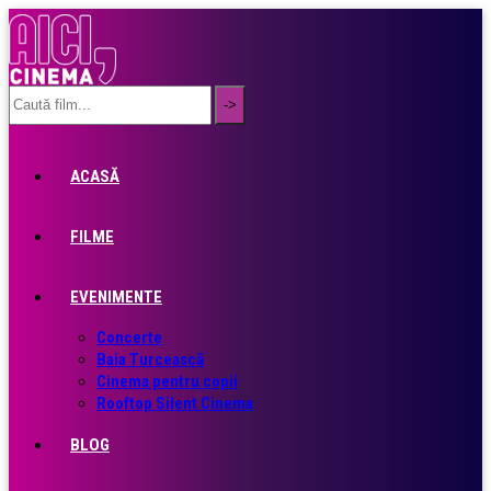
ACASĂ
FILME
EVENIMENTE
Concerte
Baia Turcească
Cinema pentru copii
Rooftop Silent Cinema
BLOG