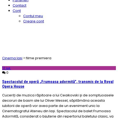
Parteneri
Contact
Cont
Contul meu
Creare cont
Cinema Iași
>
filme premiera
12
iun.
0
Spectacolul de operă „Frumoasa adormită”, transmis de la Royal
Opera House
Cuceriți de muzica răpitoare a lui Ceaikovski și de somptuoasele
decoruri de basm ale lui Oliver Messel, săptămâna aceasta
iubitorii de operă vor avea parte de un eveniment unic la
Cinematograful Ateneu din Iași. Spectacolul de balet Frumoasa
Adormită, considerat o bijuterie din repertoriul baletului clasic, va