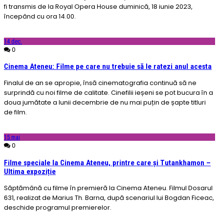
fi transmis de la Royal Opera House duminică, 18 iunie 2023,
începând cu ora 14.00.
14
dec.
0
Cinema Ateneu: Filme pe care nu trebuie să le ratezi anul acesta
Finalul de an se apropie, însă cinematografia continuă să ne
surprindă cu noi filme de calitate. Cinefilii ieșeni se pot bucura în a
doua jumătate a lunii decembrie de nu mai puțin de șapte titluri
de film.
15
mai
0
Filme speciale la Cinema Ateneu, printre care și Tutankhamon –
Ultima expoziție
Săptămână cu filme în premieră la Cinema Ateneu. Filmul Dosarul
631, realizat de Marius Th. Barna, după scenariul lui Bogdan Ficeac,
deschide programul premierelor.