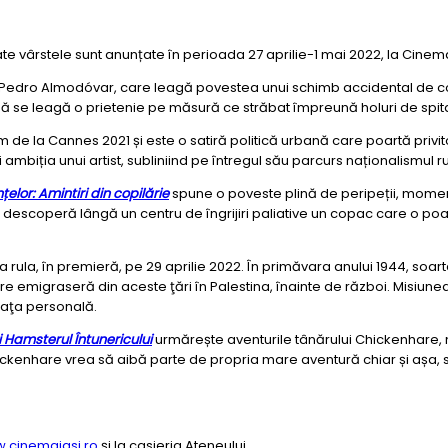
te vârstele sunt anunțate în perioada 27 aprilie-1 mai 2022, la Cinem
lui Pedro Almodóvar, care leagă povestea unui schimb accidental de cop
 se leagă o prietenie pe măsură ce străbat împreună holuri de spital 
ilm de la Cannes 2021 și este o satiră politică urbană care poartă privito
i ambiția unui artist, subliniind pe întregul său parcurs naționalismul 
elor: Amintiri din copilărie
spune o poveste plină de peripeții, moment
a descoperă lângă un centru de îngrijiri paliative un copac care o po
va rula, în premieră, pe 29 aprilie 2022. În primăvara anului 1944, soart
are emigraseră din aceste ţări în Palestina, înainte de război. Misiun
viaţa personală.
 Hamsterul Întunericului
urmărește aventurile tânărului Chickenhare, 
Chickenhare vrea să aibă parte de propria mare aventură chiar și așa, 
.cinemaiasi.ro
și la casieria Ateneului.