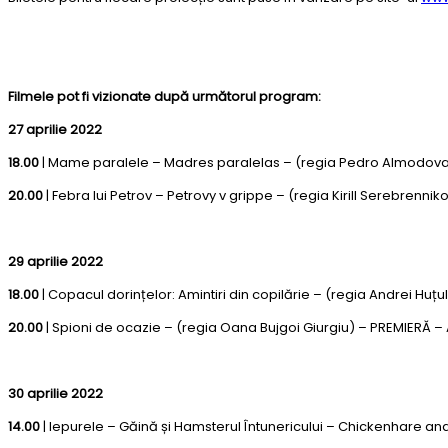
Filmele pot fi vizionate după următorul program:
27 aprilie 2022
18.00
| Mame paralele – Madres paralelas – (regia Pedro Almodovar
20.00
| Febra lui Petrov – Petrovy v grippe – (regia Kirill Serebrenniko
29 aprilie 2022
18.00
| Copacul dorințelor: Amintiri din copilărie – (regia Andrei Huț
20.00
| Spioni de ocazie – (regia Oana Bujgoi Giurgiu) – PREMIERĂ –
30 aprilie 2022
14.00
| Iepurele – Găină și Hamsterul Întunericului – Chickenhare 