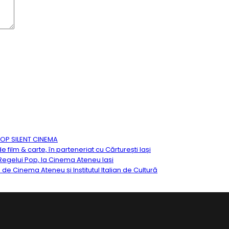
TOP SILENT CINEMA
ilm & carte, în parteneriat cu Cărturești Iași
egelui Pop, la Cinema Ateneu Iași
ă de Cinema Ateneu și Institutul Italian de Cultură