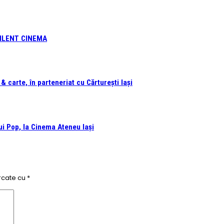
 SILENT CINEMA
 carte, în parteneriat cu Cărturești Iași
i Pop, la Cinema Ateneu Iași
rcate cu
*