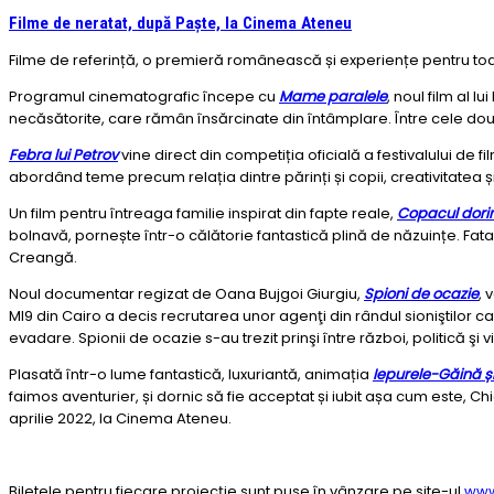
Filme de neratat, după Paște, la Cinema Ateneu
Filme de referință, o premieră românească și experiențe pentru toa
Programul cinematografic începe cu
Mame paralele
, noul film al 
necăsătorite, care rămân însărcinate din întâmplare. Între cele două
Febra lui Petrov
vine direct din competiția oficială a festivalului de f
abordând teme precum relația dintre părinți și copii, creativitatea ș
Un film pentru întreaga familie inspirat din fapte reale,
Copacul dorinț
bolnavă, pornește într-o călătorie fantastică plină de năzuințe. Fat
Creangă.
Noul documentar regizat de Oana Bujgoi Giurgiu,
Spioni de ocazie
, 
MI9 din Cairo a decis recrutarea unor agenţi din rândul sioniştilor c
evadare. Spionii de ocazie s-au trezit prinşi între război, politică şi 
Plasată într-o lume fantastică, luxuriantă, animația
Iepurele-Găină și
faimos aventurier, și dornic să fie acceptat și iubit așa cum este, 
aprilie 2022, la Cinema Ateneu.
Biletele pentru fiecare proiecție sunt puse în vânzare pe site-ul
www