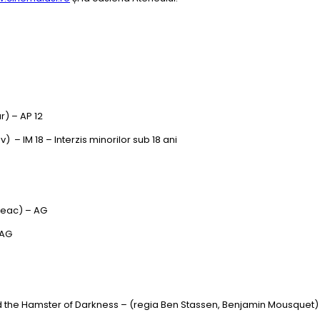
) – AP 12
v) – IM 18 – Interzis minorilor sub 18 ani
uleac) – AG
 AG
and the Hamster of Darkness – (regia Ben Stassen, Benjamin Mousquet