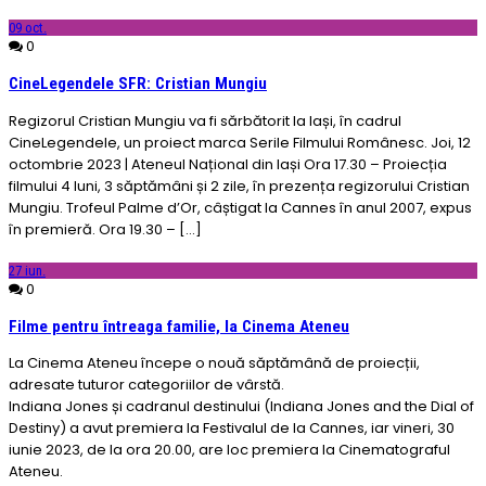
09
oct.
0
CineLegendele SFR: Cristian Mungiu
Regizorul Cristian Mungiu va fi sărbătorit la Iași, în cadrul
CineLegendele, un proiect marca Serile Filmului Românesc. Joi, 12
octombrie 2023 | Ateneul Național din Iași Ora 17.30 – Proiecția
filmului 4 luni, 3 săptămâni și 2 zile, în prezența regizorului Cristian
Mungiu. Trofeul Palme d’Or, câștigat la Cannes în anul 2007, expus
în premieră. Ora 19.30 – [...]
27
iun.
0
Filme pentru întreaga familie, la Cinema Ateneu
La Cinema Ateneu începe o nouă săptămână de proiecții,
adresate tuturor categoriilor de vârstă.
Indiana Jones și cadranul destinului (Indiana Jones and the Dial of
Destiny) a avut premiera la Festivalul de la Cannes, iar vineri, 30
iunie 2023, de la ora 20.00, are loc premiera la Cinematograful
Ateneu.