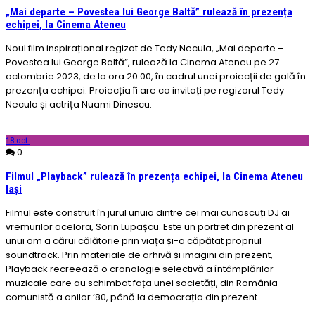
„Mai departe – Povestea lui George Baltă” rulează în prezența
echipei, la Cinema Ateneu
Noul film inspirațional regizat de Tedy Necula, „Mai departe –
Povestea lui George Baltă”, rulează la Cinema Ateneu pe 27
octombrie 2023, de la ora 20.00, în cadrul unei proiecții de gală în
prezența echipei. Proiecția îi are ca invitați pe regizorul Tedy
Necula și actrița Nuami Dinescu.
18
oct.
0
Filmul „Playback” rulează în prezența echipei, la Cinema Ateneu
Iași
Filmul este construit în jurul unuia dintre cei mai cunoscuți DJ ai
vremurilor acelora, Sorin Lupașcu. Este un portret din prezent al
unui om a cărui călătorie prin viața și-a căpătat propriul
soundtrack. Prin materiale de arhivă și imagini din prezent,
Playback recreează o cronologie selectivă a întâmplărilor
muzicale care au schimbat fața unei societăți, din România
comunistă a anilor ’80, până la democrația din prezent.