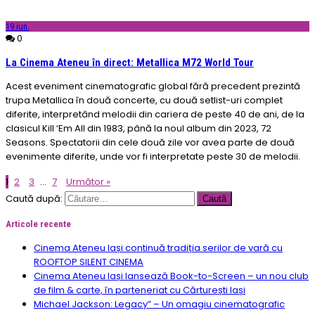
19
iun.
0
La Cinema Ateneu în direct: Metallica M72 World Tour
Acest eveniment cinematografic global fără precedent prezintă
trupa Metallica în două concerte, cu două setlist-uri complet
diferite, interpretând melodii din cariera de peste 40 de ani, de la
clasicul Kill ‘Em All din 1983, până la noul album din 2023, 72
Seasons. Spectatorii din cele două zile vor avea parte de două
evenimente diferite, unde vor fi interpretate peste 30 de melodii.
1
2
3
…
7
Următor »
Caută după:
Articole recente
Cinema Ateneu Iași continuă tradiția serilor de vară cu
ROOFTOP SILENT CINEMA
Cinema Ateneu Iași lansează Book-to-Screen – un nou club
de film & carte, în parteneriat cu Cărturești Iași
Michael Jackson: Legacy” – Un omagiu cinematografic