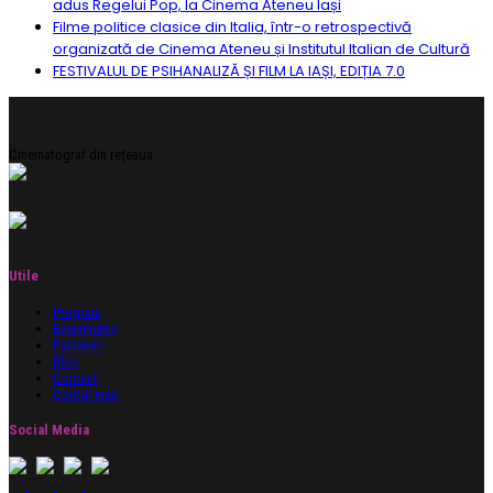
adus Regelui Pop, la Cinema Ateneu Iași
Filme politice clasice din Italia, într-o retrospectivă
organizată de Cinema Ateneu și Institutul Italian de Cultură
FESTIVALUL DE PSIHANALIZĂ ȘI FILM LA IAȘI, EDIȚIA 7.0
Cinematograf din rețeaua
Utile
Program
Evenimente
Parteneri
Blog
Contact
Contul meu
Social Media