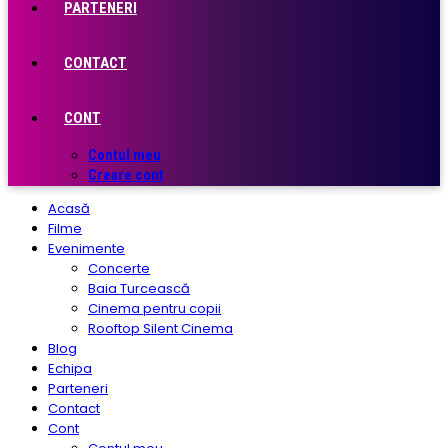
PARTENERI
CONTACT
CONT
Contul meu
Creare cont
Acasă
Filme
Evenimente
Concerte
Baia Turcească
Cinema pentru copii
Rooftop Silent Cinema
Blog
Echipa
Parteneri
Contact
Cont