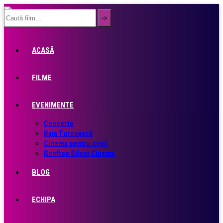
ACASĂ
FILME
EVENIMENTE
Concerte
Baia Turcească
Cinema pentru copii
Rooftop Silent Cinema
BLOG
ECHIPA