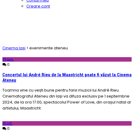
Contul meu
Creare cont
Cinema Iași
>
evenimente ateneu
19
aug.
0
Concertul lui André Rieu de la Maastricht poate fi văzut la Cinema
Ateneu
Toamna vine cu vești bune pentru fanii muzicii lui André Rieu.
Cinematograful Ateneu din Iași va difuza exclusiv pe 1 septembrie
2024, de la ora 17.00, spectacolul Power of Love, din orașul natal al
artistului, Maastricht.
26
oct.
0