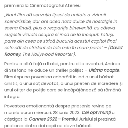
premiera la Cinematograful Ateneu.
„Noul
film
dă senzația lipsei de unitate a viziunii
scenaristice, dar are acea notă dulce de nostalgie în
scena finală, plus o reapariție binevenită, cu câteva
sugestii vizuale asupra ei încă de la început. Totuși,
parte din ceea ce strică bucuria acestui capitol final
este cât de strident de fals este în mare parte” – (
David
Rooney
, The Hollywood Reporter).
Pentru o altă față a Italiei, pentru alte aventuri, Andrea
di Stefano ne aduce un thriller polițist –
Ultima noapte
.
Filmul spune povestea coborârii în iad a unui bărbat
cinstit, a unui soț devotat, a unui prieten de încredere și
unui ofițer de poliție care se încăpățânează să rămână
integru.
Povestea emoționantă despre prietenie revine pe
marele ecran miercuri, 28 iunie 2023.
Cei opt munți
a
câștigat la
Cannes 2022
– Premiul Juriului
și prezintă
prietenia dintre doi copii ce devin bărbați.