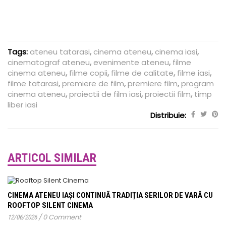
Tags:
ateneu tatarasi
,
cinema ateneu
,
cinema iasi
,
cinematograf ateneu
,
evenimente ateneu
,
filme
cinema ateneu
,
filme copii
,
filme de calitate
,
filme iasi
,
filme tatarasi
,
premiere de film
,
premiere film
,
program
cinema ateneu
,
proiectii de film iasi
,
proiectii film
,
timp
liber iasi
Distribuie:
ARTICOL SIMILAR
CINEMA ATENEU IAȘI CONTINUĂ TRADIȚIA SERILOR DE VARĂ CU
ROOFTOP SILENT CINEMA
/
0 Comment
12/06/2026