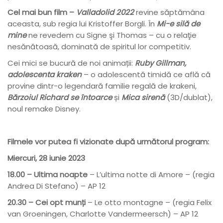
Cel mai bun film –
Valladolid 2022
revine săptămâna
aceasta, sub regia lui Kristoffer Borgli. În
Mi-e silă de
mine
ne revedem cu Signe şi Thomas – cu o relaţie
nesănătoasă, dominată de spiritul lor competitiv.
Cei mici se bucură de noi animații:
Ruby Gillman,
adolescenta kraken
– o adolescentă timidă ce află că
provine dintr-o legendară familie regală de krakeni,
Bărzoiul Richard se întoarce
și
Mica sirenă
(3D/dublat),
noul remake Disney.
Filmele vor putea fi vizionate după următorul program:
Miercuri, 28 iunie 2023
18.00 – Ultima noapte
– L’ultima notte di Amore – (regia
Andrea Di Stefano) – AP 12
20.30 – Cei opt munți
– Le otto montagne – (regia Felix
van Groeningen, Charlotte Vandermeersch) – AP 12