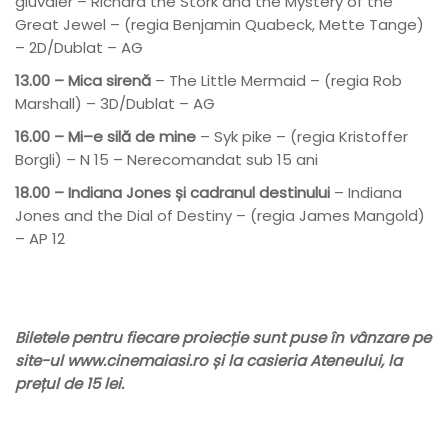
giuvaier – Richard the Stork and the Mystery of the
Great Jewel – (regia Benjamin Quabeck, Mette Tange)
– 2D/Dublat – AG
13.00 – Mica sirenă
– The Little Mermaid – (regia Rob
Marshall) – 3D/Dublat – AG
16.00 – Mi–e silă de mine
– Syk pike – (regia Kristoffer
Borgli) – N 15 – Nerecomandat sub 15 ani
18.00 – Indiana Jones și cadranul destinului
– Indiana
Jones and the Dial of Destiny – (regia James Mangold)
– AP 12
Biletele pentru fiecare proiecție sunt puse în vânzare pe
site-ul
www.cinemaiasi.ro
și la casieria Ateneului, la
prețul de 15 lei.