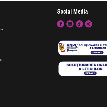
Social Media
nte
meu