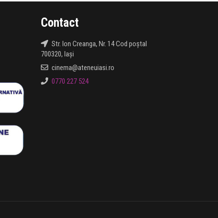
Contact
Str. Ion Creanga, Nr. 14 Cod poștal
700320, Iași
cinema@ateneuiasi.ro
0770 227 524