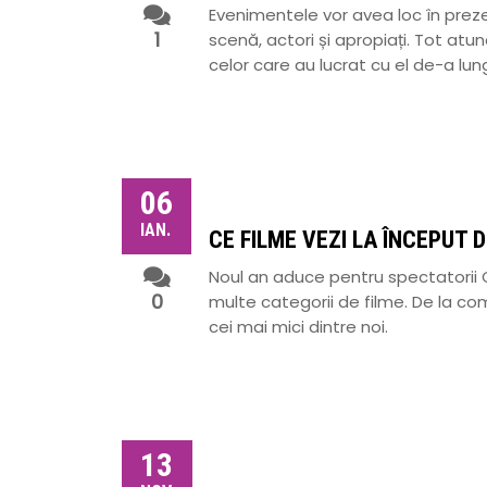
Evenimentele vor avea loc în prezen
1
scenă, actori și apropiați. Tot atun
celor care au lucrat cu el de-a lung
06
IAN.
CE FILME VEZI LA ÎNCEPUT 
Noul an aduce pentru spectatorii 
0
multe categorii de filme. De la co
cei mai mici dintre noi.
13