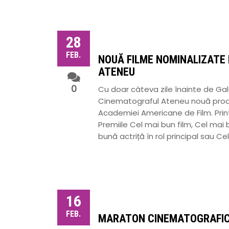
28
FEB.
NOUĂ FILME NOMINALIZATE 
ATENEU
0
Cu doar câteva zile înainte de Gala
Cinematograful Ateneu nouă produc
Academiei Americane de Film. Prin
Premiile Cel mai bun film, Cel mai 
bună actriță în rol principal sau C
16
FEB.
MARATON CINEMATOGRAFIC