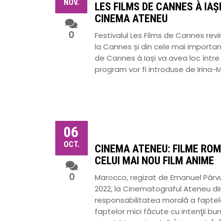
NOV.
LES FILMS DE CANNES À IAȘI
CINEMA ATENEU
0
Festivalul Les Films de Cannes revi
la Cannes și din cele mai important
de Cannes à Iași va avea loc între 
program vor fi introduse de Irina-
06
OCT.
CINEMA ATENEU: FILME ROM
CELUI MAI NOU FILM ANIME
0
Marocco, regizat de Emanuel Pârvu,
2022, la Cinematograful Ateneu din
responsabilitatea morală a faptelo
faptelor mici făcute cu intenţii 