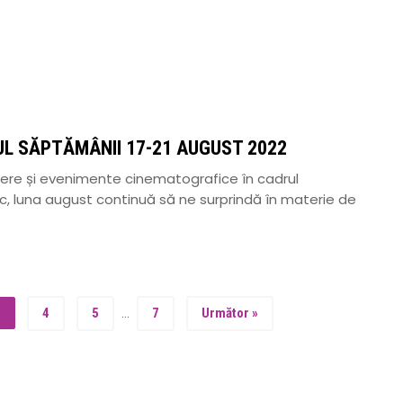
]
L SĂPTĂMÂNII 17-21 AUGUST 2022
re și evenimente cinematografice în cadrul
esc, luna august continuă să ne surprindă în materie de
4
5
…
7
Următor »