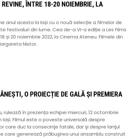
 REVINE, ÎNTRE 18-20 NOIEMBRIE, LA
ne anul acesta la Iași cu o nouă selecție a filmelor de
e festivaluri din lume. Cea de-a VI-a ediție a Les Films
18 și 20 noiembrie 2022, la Cinema Ateneu. Filmele din
Margareta Nistor.
ÂNEȘTI, O PROIECȚIE DE GALĂ ȘI PREMIERA
 rulează în prezența echipei miercuri, 12 octombrie
 Iași. Filmul este o poveste universală despre
r care duc la consecinţe fatale, dar şi despre lanţul
bune care generează prăbuşirea unui ansamblu construit