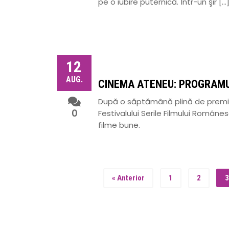
pe o iubire puternică. Într-un şir […
12
AUG.
CINEMA ATENEU: PROGRAMU
După o săptămână plină de premie
0
Festivalului Serile Filmului Român
filme bune.
« Anterior
1
2
3