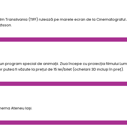
 Film Transilvania (TIFF) rulează pe marele ecran de la Cinematograful A
rðsson.
un program special de animații. Ziua începe cu proiecția filmului Lume
 putea fi văzute la prețul de 15 lei/bilet (ochelarii 3D incluși în preț).
nema Ateneu Iași.