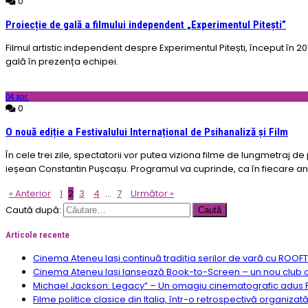
0
Proiecție de gală a filmului independent „Experimentul Pitești”
Filmul artistic independent despre Experimentul Pitești, început în 20
gală în prezența echipei.
04
apr.
0
O nouă ediție a Festivalului Internațional de Psihanaliză și Film
În cele trei zile, spectatorii vor putea viziona filme de lungmetraj d
ieșean Constantin Pușcașu. Programul va cuprinde, ca în fiecare an, di
« Anterior
1
2
3
4
…
7
Următor »
Caută după:
Articole recente
Cinema Ateneu Iași continuă tradiția serilor de vară cu ROOF
Cinema Ateneu Iași lansează Book-to-Screen – un nou club de f
Michael Jackson: Legacy” – Un omagiu cinematografic adus R
Filme politice clasice din Italia, într-o retrospectivă organizat