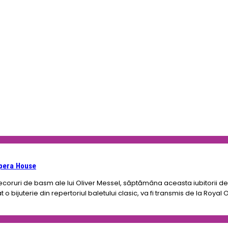
Opera House
ecoruri de basm ale lui Oliver Messel, săptămâna aceasta iubitorii 
 bijuterie din repertoriul baletului clasic, va fi transmis de la Roya