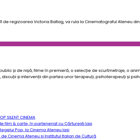
11 de regizoarea Victoria Baltag, va rula la Cinematograful Ateneu din I
e public și de nișă, filme în premieră, o selecție de scurtmetraje, o an
scuții și intervenții din partea unor terapeuți, psihoterapeuți și psiha
TOP SILENT CINEMA
ilm & carte, în parteneriat cu Cărturești Iași
egelui Pop, la Cinema Ateneu Iași
ă de Cinema Ateneu și Institutul Italian de Cultură