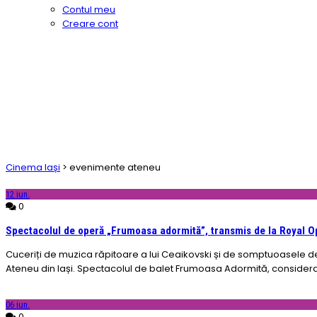
Contul meu
Creare cont
Cinema Iași
>
evenimente ateneu
12
iun.
0
Spectacolul de operă „Frumoasa adormită”, transmis de la Royal 
Cuceriți de muzica răpitoare a lui Ceaikovski și de somptuoasele d
Ateneu din Iași. Spectacolul de balet Frumoasa Adormită, considerat o
06
iun.
0