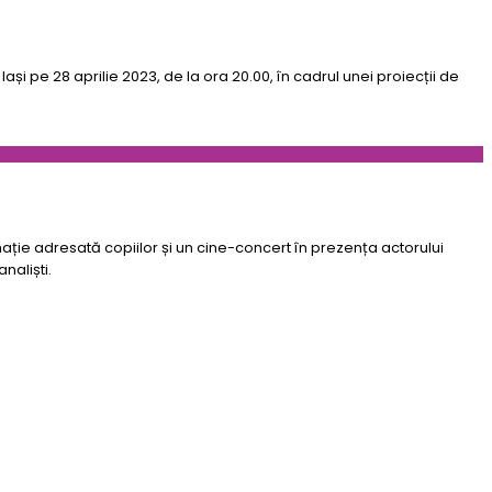
ași pe 28 aprilie 2023, de la ora 20.00, în cadrul unei proiecții de
imație adresată copiilor și un cine-concert în prezența actorului
naliști.