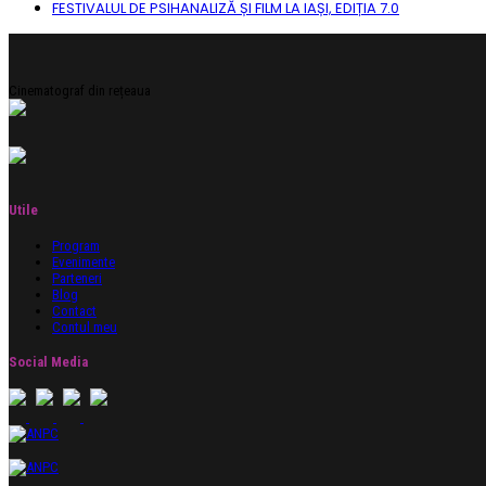
FESTIVALUL DE PSIHANALIZĂ ȘI FILM LA IAȘI, EDIȚIA 7.0
Cinematograf din rețeaua
Utile
Program
Evenimente
Parteneri
Blog
Contact
Contul meu
Social Media