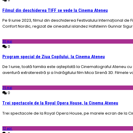
Filmul din deschiderea TIFF se vede la Cinema Ateneu
Pe 9 iunie 2023, filmul din deschiderea Festivalului Internațional de
Confort Nordic, regizat de cineastul islandez Hafsteinn Gunnar Sigu
30
mai
0
Program special de Ziua Copilului, la Cinema Ateneu
De 1 iunie, toată familia este așteptată la Cinematograful Ateneu cu 
aventură extraterestră și a îndrăgitului film Mica Sirenă 3D. Filmele vor
25
mai
0
Trei spectacole de la Royal Opera House, la Cinema Ateneu
Trei spectacole de la Royal Opera House, pe marele ecran de la Ci
12
apr.