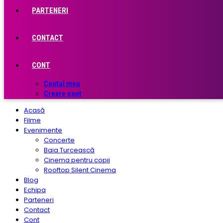
PARTENERI
CONTACT
CONT
Contul meu
Creare cont
Acasă
Filme
Evenimente
Concerte
Baia Turcească
Cinema pentru copii
Rooftop Silent Cinema
Blog
Echipa
Parteneri
Contact
Cont