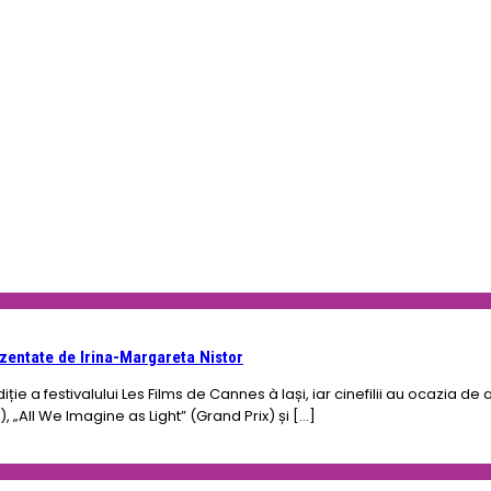
rezentate de Irina-Margareta Nistor
ție a festivalului Les Films de Cannes à Iași, iar cinefilii au ocazia 
 „All We Imagine as Light” (Grand Prix) și […]