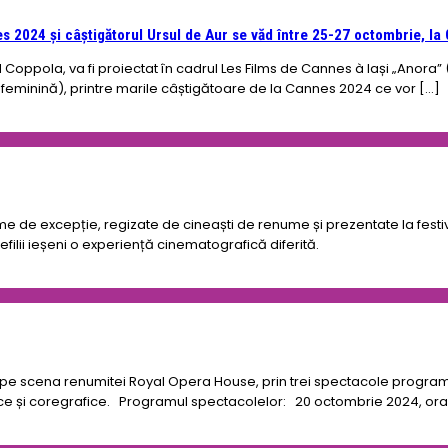
nes 2024 și câștigătorul Ursul de Aur se văd între 25-27 octombrie, l
 Coppola, va fi proiectat în cadrul Les Films de Cannes à Iași „Anora” (
 feminină), printre marile câștigătoare de la Cannes 2024 ce vor […]
de excepție, regizate de cineaști de renume și prezentate la festival
filii ieșeni o experiență cinematografică diferită.
de pe scena renumitei Royal Opera House, prin trei spectacole progra
ice și coregrafice. Programul spectacolelor: 20 octombrie 2024, ora 1