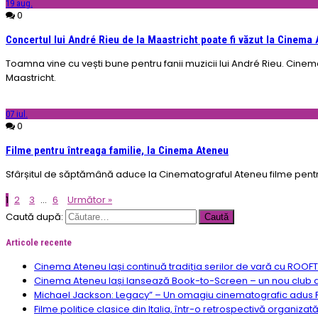
19
aug.
0
Concertul lui André Rieu de la Maastricht poate fi văzut la Cinema
Toamna vine cu vești bune pentru fanii muzicii lui André Rieu. Cinemat
Maastricht.
07
iul.
0
Filme pentru întreaga familie, la Cinema Ateneu
Sfârșitul de săptămână aduce la Cinematograful Ateneu filme pentru 
1
2
3
…
6
Următor »
Caută după:
Articole recente
Cinema Ateneu Iași continuă tradiția serilor de vară cu ROOF
Cinema Ateneu Iași lansează Book-to-Screen – un nou club de f
Michael Jackson: Legacy” – Un omagiu cinematografic adus R
Filme politice clasice din Italia, într-o retrospectivă organizat