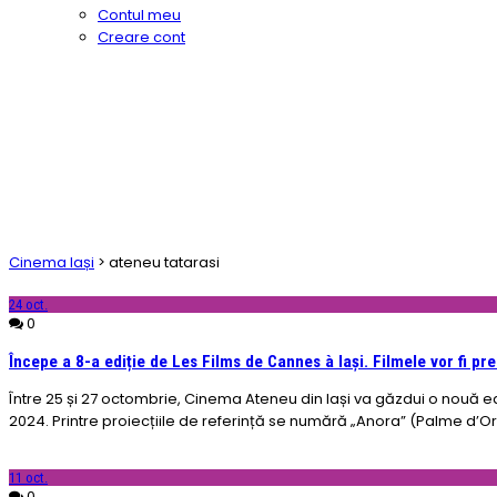
Contul meu
Creare cont
Cinema Iași
>
ateneu tatarasi
24
oct.
0
Începe a 8-a ediție de Les Films de Cannes à Iași. Filmele vor fi p
Între 25 și 27 octombrie, Cinema Ateneu din Iași va găzdui o nouă edi
2024. Printre proiecțiile de referință se numără „Anora” (Palme d’Or),
11
oct.
0