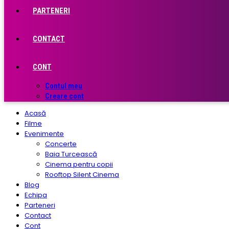
PARTENERI
CONTACT
CONT
Contul meu
Creare cont
Acasă
Filme
Evenimente
Concerte
Baia Turcească
Cinema pentru copii
Rooftop Silent Cinema
Blog
Echipa
Parteneri
Contact
Cont