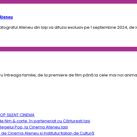
 Ateneu
ograful Ateneu din Iași va difuza exclusiv pe 1 septembrie 2024, de la o
întreaga familie, de la premiere de film până la cele mai noi animați
TOP SILENT CINEMA
ilm & carte, în parteneriat cu Cărturești Iași
egelui Pop, la Cinema Ateneu Iași
ă de Cinema Ateneu și Institutul Italian de Cultură