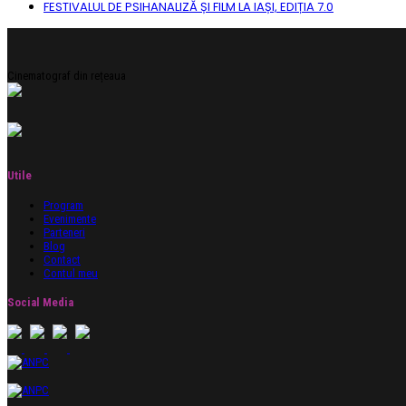
FESTIVALUL DE PSIHANALIZĂ ȘI FILM LA IAȘI, EDIȚIA 7.0
Cinematograf din rețeaua
Utile
Program
Evenimente
Parteneri
Blog
Contact
Contul meu
Social Media