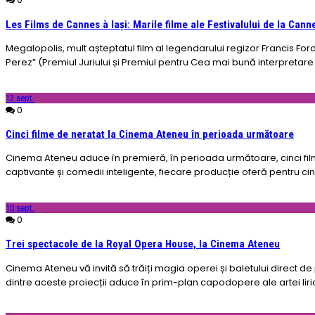
Les Films de Cannes à Iași: Marile filme ale Festivalului de la Can
Megalopolis, mult așteptatul film al legendarului regizor Francis Ford
Perez” (Premiul Juriului și Premiul pentru Cea mai bună interpretare
12
sept.
0
Cinci filme de neratat la Cinema Ateneu în perioada următoare
Cinema Ateneu aduce în premieră, în perioada următoare, cinci filme 
captivante și comedii inteligente, fiecare producție oferă pentru cine
10
sept.
0
Trei spectacole de la Royal Opera House, la Cinema Ateneu
Cinema Ateneu vă invită să trăiți magia operei și baletului direct 
dintre aceste proiecții aduce în prim-plan capodopere ale artei lir