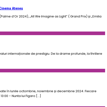
a Cinema Ateneu
Palme d’Or 2024), „All We Imagine as Light” ( Grand Prix) și „Emilia
uri internaționale de prestigiu. De la drame profunde, la thrillere
mate în lunile octombrie, noiembrie și decembrie 2024. Fiecare
3:00 – Nunta lui Figaro […]