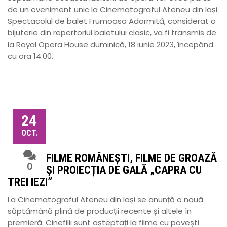
de un eveniment unic la Cinematograful Ateneu din Iași.
Spectacolul de balet Frumoasa Adormită, considerat o
bijuterie din repertoriul baletului clasic, va fi transmis de
la Royal Opera House duminică, 18 iunie 2023, începând
cu ora 14.00.
24
OCT.
FILME ROMÂNEȘTI, FILME DE GROAZĂ
0
ȘI PROIECȚIA DE GALĂ „CAPRA CU
TREI IEZI”
La Cinematograful Ateneu din Iași se anunță o nouă
săptămână plină de producții recente și altele în
premieră. Cinefilii sunt așteptați la filme cu povești