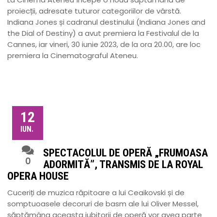
proiecții, adresate tuturor categoriilor de vârstă.
Indiana Jones și cadranul destinului (Indiana Jones and
the Dial of Destiny) a avut premiera la Festivalul de la
Cannes, iar vineri, 30 iunie 2023, de la ora 20.00, are loc
premiera la Cinematograful Ateneu.
12
IUN.
SPECTACOLUL DE OPERĂ „FRUMOASA
0
ADORMITĂ”, TRANSMIS DE LA ROYAL
OPERA HOUSE
Cuceriți de muzica răpitoare a lui Ceaikovski și de
somptuoasele decoruri de basm ale lui Oliver Messel,
săptămâna aceasta iubitorii de operă vor avea parte