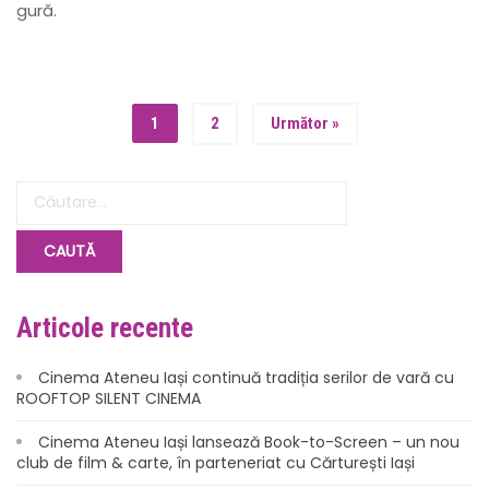
gură.
1
2
Următor »
Articole recente
Cinema Ateneu Iași continuă tradiția serilor de vară cu
ROOFTOP SILENT CINEMA
Cinema Ateneu Iași lansează Book-to-Screen – un nou
club de film & carte, în parteneriat cu Cărturești Iași