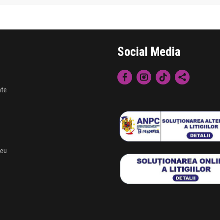
Social Media
nte
meu