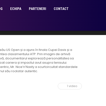
OG
ECHIPA
PARTENERI
CONTACT
 său US Open și a ajuns în finala Cupei Davis și a
untea clasamentului ATP. Prin imagini de arhivă
rtivă, documentarul explorează personalitatea sa
 cariera și impactul avut asupra tenisului.
tric, Mr. Nice’n’Nasty a scurtcircuitat standardele
mul său rockstar autentic.
1 video