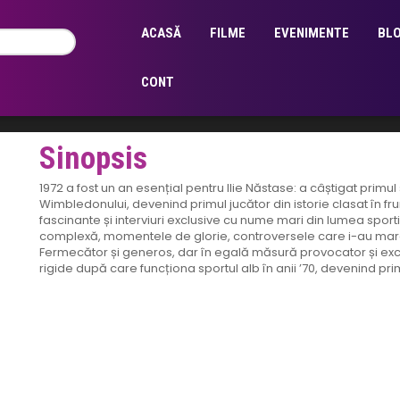
Regia:
Cristian Pascariu
,
Tudor D. Popescu
,
Tudor Giurgiu
Genul:
BT
,
Documentar
,
Filme
ACASĂ
FILME
EVENIMENTE
BL
Limba:
română
Cinema:
Baia Turcească
CONT
Sinopsis
1972 a fost un an esențial pentru Ilie Năstase: a câștigat primul
Wimbledonului, devenind primul jucător din istorie clasat în fr
fascinante și interviuri exclusive cu nume mari din lumea spo
complexă, momentele de glorie, controversele care i-au marcat
Fermecător și generos, dar în egală măsură provocator și excen
rigide după care funcționa sportul alb în anii ’70, devenind pri