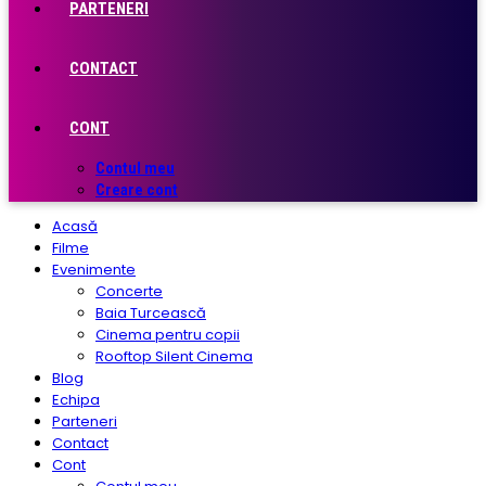
PARTENERI
CONTACT
CONT
Contul meu
Creare cont
Acasă
Filme
Evenimente
Concerte
Baia Turcească
Cinema pentru copii
Rooftop Silent Cinema
Blog
Echipa
Parteneri
Contact
Cont