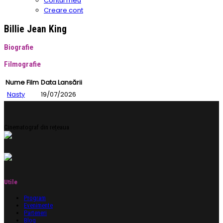
Contul meu
Creare cont
Billie Jean King
Biografie
Filmografie
Nume Film
Data Lansării
Nasty
19/07/2026
Cinematograf din rețeaua
Utile
Program
Evenimente
Parteneri
Blog