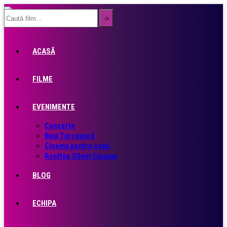
ACASĂ
FILME
EVENIMENTE
Concerte
Baia Turcească
Cinema pentru copii
Rooftop Silent Cinema
BLOG
ECHIPA