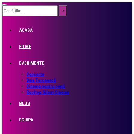
ACASĂ
FILME
EVENIMENTE
Concerte
Baia Turcească
Cinema pentru copii
Rooftop Silent Cinema
BLOG
ECHIPA