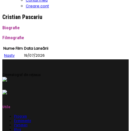
Contul meu
Creare cont
Cristian Pascariu
Biografie
Filmografie
Nume Film
Data Lansării
Nasty
19/07/2026
Cinematograf din rețeaua
Utile
Program
Evenimente
Parteneri
Blog