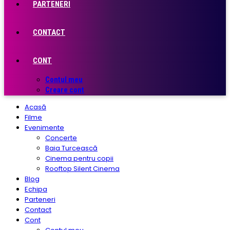
PARTENERI
CONTACT
CONT
Contul meu
Creare cont
Acasă
Filme
Evenimente
Concerte
Baia Turcească
Cinema pentru copii
Rooftop Silent Cinema
Blog
Echipa
Parteneri
Contact
Cont