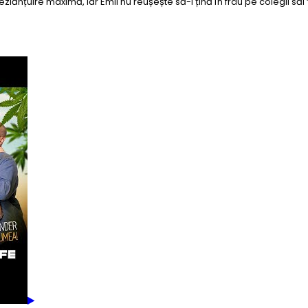
zlănțuire maximă, iar Emil nu reușește să-i țină în frâu pe colegii să