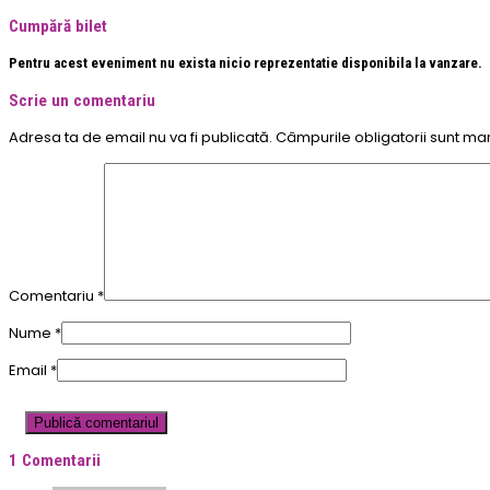
Cumpără bilet
Pentru acest eveniment nu exista nicio reprezentatie disponibila la vanzare.
Scrie un comentariu
Adresa ta de email nu va fi publicată.
Câmpurile obligatorii sunt ma
Comentariu
*
Nume
*
Email
*
1 Comentarii