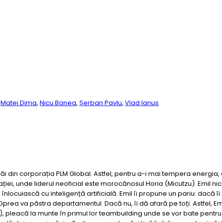
,
Matei Dima
,
Nicu Banea
,
Șerban Pavlu
,
Vlad Ianus
săi din corporația PLM Global. Astfel, pentru a-i mai tempera energia
ției, unde liderul neoficial este morocănosul Horia (Micutzu). Emil n
înlocuiască cu inteligență artificială. Emil îi propune un pariu: dacă
 Oprea va păstra departamentul. Dacă nu, îi dă afară pe toți. Astfel, Em
, pleacă la munte în primul lor teambuilding unde se vor bate pentru