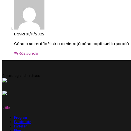
Dqvid
01/11/2022
Când o sa mai fie? Intr o dimineață când copii sunt la școală
Răspunde
Cinematograf din rețeaua
Utile
Program
Evenimente
Parteneri
Blog