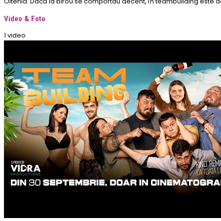
Oltenia. Dacă la birou se comportau decent, în teambuilding este de
Video & Foto
1 video