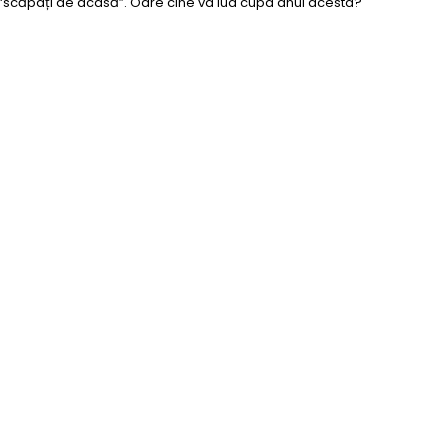
i “scăpați de acasă”. Oare cine va lua cupa anul acesta?