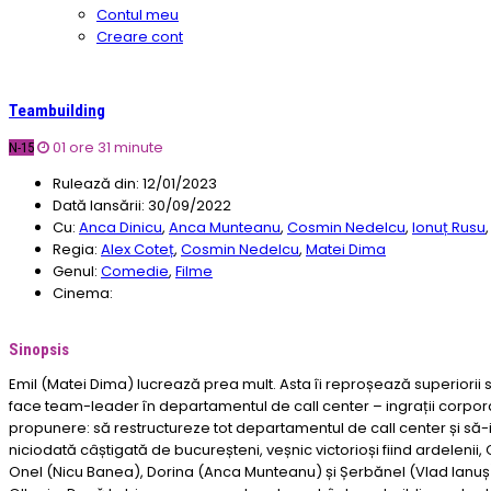
Contul meu
Creare cont
Teambuilding
01 ore 31 minute
N-15
Rulează din:
12/01/2023
Dată lansării:
30/09/2022
Cu:
Anca Dinicu
,
Anca Munteanu
,
Cosmin Nedelcu
,
Ionuț Rusu
Regia:
Alex Coteț
,
Cosmin Nedelcu
,
Matei Dima
Genul:
Comedie
,
Filme
Cinema:
Sinopsis
Emil (Matei Dima) lucrează prea mult. Asta îi reproșează superiorii 
face team-leader în departamentul de call center – ingrații corpora
propunere: să restructureze tot departamentul de call center și să-i 
niciodată câștigată de bucureșteni, veșnic victorioși fiind ardelenii,
Onel (Nicu Banea), Dorina (Anca Munteanu) și Șerbănel (Vlad Ianuș)