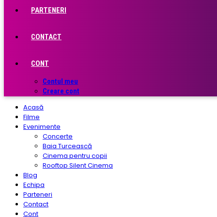
PARTENERI
CONTACT
CONT
Contul meu
Creare cont
Acasă
Filme
Evenimente
Concerte
Baia Turcească
Cinema pentru copii
Rooftop Silent Cinema
Blog
Echipa
Parteneri
Contact
Cont