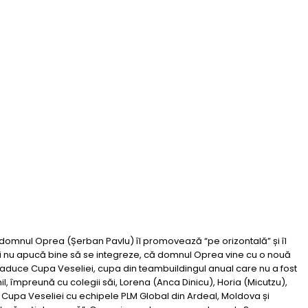
, domnul Oprea (Șerban Pavlu) îl promovează “pe orizontală” și îl
ici nu apucă bine să se integreze, că domnul Oprea vine cu o nouă
 îi aduce Cupa Veseliei, cupa din teambuildingul anual care nu a fost
il, împreună cu colegii săi, Lorena (Anca Dinicu), Horia (Micutzu),
 Cupa Veseliei cu echipele PLM Global din Ardeal, Moldova și