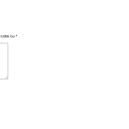
rcate cu
*