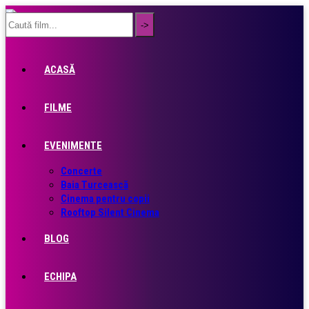
ACASĂ
FILME
EVENIMENTE
Concerte
Baia Turcească
Cinema pentru copii
Rooftop Silent Cinema
BLOG
ECHIPA