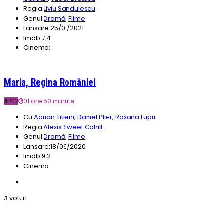
Regia:
Liviu Sandulescu
Genul:
Dramă
,
Filme
Lansare:
25/01/2021
Imdb:
7.4
Cinema:
Maria, Regina României
01 ore 50 minute
AP-12
Cu:
Adrian Titieni
,
Daniel Plier
,
Roxana Lupu
Regia:
Alexis Sweet Cahill
Genul:
Dramă
,
Filme
Lansare:
18/09/2020
Imdb:
9.2
Cinema:
3 voturi