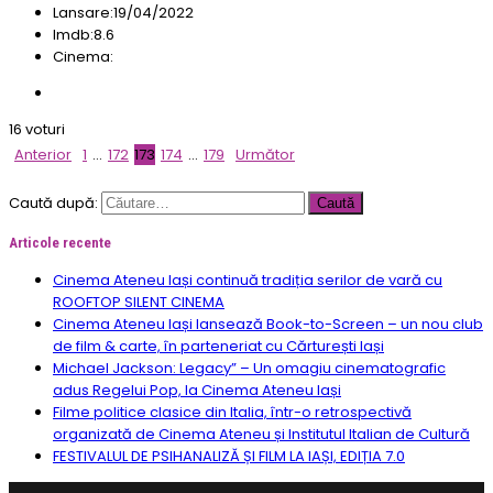
Lansare:
19/04/2022
Imdb:
8.6
Cinema:
16 voturi
Anterior
1
…
172
173
174
…
179
Următor
Caută după:
Articole recente
Cinema Ateneu Iași continuă tradiția serilor de vară cu
ROOFTOP SILENT CINEMA
Cinema Ateneu Iași lansează Book-to-Screen – un nou club
de film & carte, în parteneriat cu Cărturești Iași
Michael Jackson: Legacy” – Un omagiu cinematografic
adus Regelui Pop, la Cinema Ateneu Iași
Filme politice clasice din Italia, într-o retrospectivă
organizată de Cinema Ateneu și Institutul Italian de Cultură
FESTIVALUL DE PSIHANALIZĂ ȘI FILM LA IAȘI, EDIȚIA 7.0