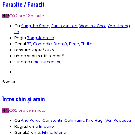
Parasite / Parazit
02 ore 12 minute
N 15
Cu:
Kang-ho Song
,
Sun-kyun Lee
,
Woo-sik Choi
,
Yeo-Jeong
Jo
Regia:
Bong Joon Ho
Genul:
BT
,
Comedie
,
Dramă
,
Filme
,
Thriller
Lansare:
29/03/2026
Limba:
subtitrat în română
Cinema:
Baia Turcească
6 voturi
Între chin și amin
02 ore 05 minute
N-15
Cu:
Ana Pârvu
,
Constantin Cotimanis
,
Kira Hagi
,
Vali Popescu
Regia:
Toma Enache
Genul:
Dramă
,
Filme
,
Istoric