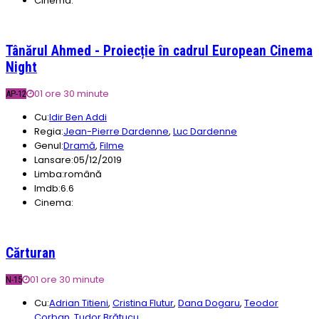
Cinema:
Tânărul Ahmed - Proiecție în cadrul European Cinema
Night
01 ore 30 minute
AP-12
Cu:
Idir Ben Addi
Regia:
Jean-Pierre Dardenne
,
Luc Dardenne
Genul:
Dramă
,
Filme
Lansare:
05/12/2019
Limba:
română
Imdb:
6.6
Cinema:
Cărturan
01 ore 30 minute
N-15
Cu:
Adrian Titieni
,
Cristina Flutur
,
Dana Dogaru
,
Teodor
Corban
,
Tudor Brătucu