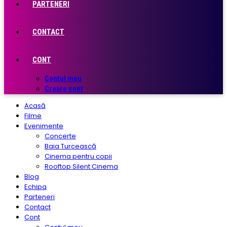
PARTENERI
CONTACT
CONT
Contul meu
Creare cont
Acasă
Filme
Evenimente
Concerte
Baia Turcească
Cinema pentru copii
Rooftop Silent Cinema
Blog
Echipa
Parteneri
Contact
Cont