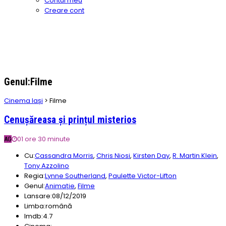
Contul meu
Creare cont
Genul:Filme
Cinema Iași
>
Filme
Cenușăreasa și prințul misterios
01 ore 30 minute
AG
Cu:
Cassandra Morris
,
Chris Niosi
,
Kirsten Day
,
R. Martin Klein
,
Tony Azzolino
Regia:
Lynne Southerland
,
Paulette Victor-Lifton
Genul:
Animație
,
Filme
Lansare:
08/12/2019
Limba:
română
Imdb:
4.7