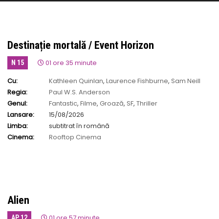
Destinație mortală / Event Horizon
01 ore 35 minute
N 15
Cu:
Kathleen Quinlan
,
Laurence Fishburne
,
Sam Neill
Regia:
Paul W.S. Anderson
Genul:
Fantastic
,
Filme
,
Groază
,
SF
,
Thriller
Lansare:
15/08/2026
Limba:
subtitrat în română
Cinema:
Rooftop Cinema
Alien
01 ore 57 minute
AP 12