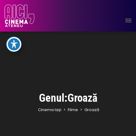
Genul:Groază
Cinema Iași
>
Filme
>
Groază