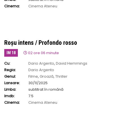
Cinema:
Cinema Ateneu
Roșu intens / Profondo rosso
02 ore 06 minute
IM 18
Cu:
Dario Argento
,
David Hemmings
Regia:
Dario Argento
Genul:
Filme
,
Groază
,
Thriller
Lansare:
30/11/2025
Limba:
subtitrat în română
Imdb:
7.5
Cinema:
Cinema Ateneu