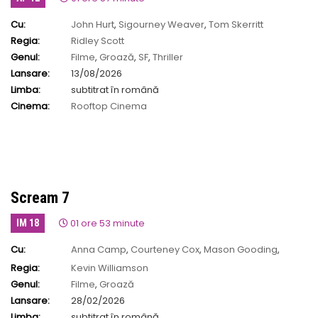
Cu:
John Hurt
,
Sigourney Weaver
,
Tom Skerritt
Regia:
Ridley Scott
Genul:
Filme
,
Groază
,
SF
,
Thriller
Lansare:
13/08/2026
Limba:
subtitrat în română
Cinema:
Rooftop Cinema
Scream 7
01 ore 53 minute
IM 18
Cu:
Anna Camp
,
Courteney Cox
,
Mason Gooding
,
Mckenna Grace
,
Neve Campbell
Regia:
Kevin Williamson
Genul:
Filme
,
Groază
Lansare:
28/02/2026
Limba:
subtitrat în română