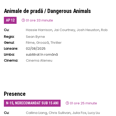
Animale de pradă / Dangerous Animals
01 ore 33 minute
AP 12
Cu:
Hassie Harrison
,
Jai Courtney
,
Josh Heuston
,
Rob
Carlton
Regia:
Sean Byrne
Genul:
Filme
,
Groază
,
Thriller
Lansare:
02/08/2025
Limba:
subtitrat în română
Cinema:
Cinema Ateneu
Presence
01 ore 25 minute
N-15, NERECOMANDAT SUB 15 ANI
Cu:
Callina Liang
,
Chris Sullivan
,
Julia Fox
,
Lucy Liu