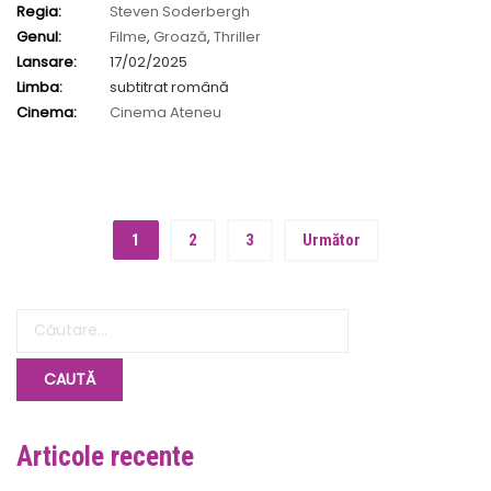
Regia:
Steven Soderbergh
Genul:
Filme
,
Groază
,
Thriller
Lansare:
17/02/2025
Limba:
subtitrat română
Cinema:
Cinema Ateneu
1
2
3
Următor
Articole recente