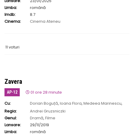
Lansare:
23/01/2025
Limba:
română
Imdb:
8.7
Cinema:
Cinema Ateneu
11 voturi
Zavera
01 ore 28 minute
AP-12
Cu:
Dorian Boguță
,
Ioana Flora
,
Medeea Marinescu
,
Șerban Pavlu
Regia:
Andrei Gruzsniczki
Genul:
Dramă
,
Filme
Lansare:
29/11/2019
Limba:
română