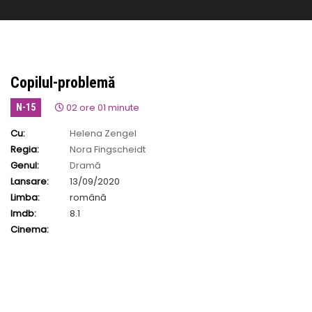
Copilul-problemă
02 ore 01 minute
N-15
Cu:
Helena Zengel
Regia:
Nora Fingscheidt
Genul:
Dramă
Lansare:
13/09/2020
Limba:
română
Imdb:
8.1
Cinema: