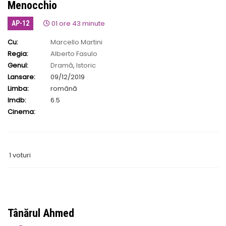
Menocchio
01 ore 43 minute
AP-12
Cu:
Marcello Martini
Regia:
Alberto Fasulo
Genul:
Dramă
,
Istoric
Lansare:
09/12/2019
Limba:
română
Imdb:
6.5
Cinema:
1 voturi
Tânărul Ahmed