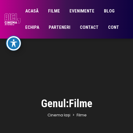
ACASĂ
FILME
EVENIMENTE
BLOG
ECHIPA
PARTENERI
CONTACT
CONT
Genul:Filme
Cinema Iași
>
Filme