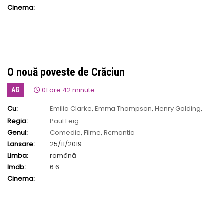
Cinema:
O nouă poveste de Crăciun
01 ore 42 minute
AG
Cu:
Emilia Clarke
,
Emma Thompson
,
Henry Golding
,
Michelle Yeoh
Regia:
Paul Feig
Genul:
Comedie
,
Filme
,
Romantic
Lansare:
25/11/2019
Limba:
română
Imdb:
6.6
Cinema: