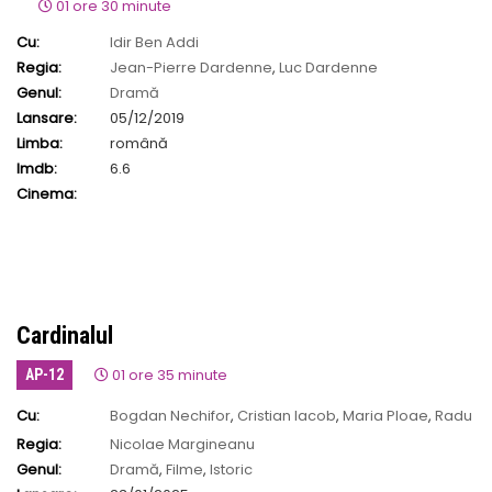
01 ore 30 minute
Cu:
Idir Ben Addi
Regia:
Jean-Pierre Dardenne
,
Luc Dardenne
Genul:
Dramă
Lansare:
05/12/2019
Limba:
română
Imdb:
6.6
Cinema:
Cardinalul
01 ore 35 minute
AP-12
Cu:
Bogdan Nechifor
,
Cristian Iacob
,
Maria Ploae
,
Radu
Botar
Regia:
Nicolae Margineanu
Genul:
Dramă
,
Filme
,
Istoric