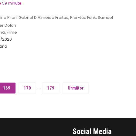
e 59 minute
ine Pilon
,
Gabriel D'Almeida Freitas
,
Pier-Luc Funk
,
Samuel
Dolan
er Dolan
mă
,
Filme
1/2020
ână
169
170
…
179
Următor
Social Media