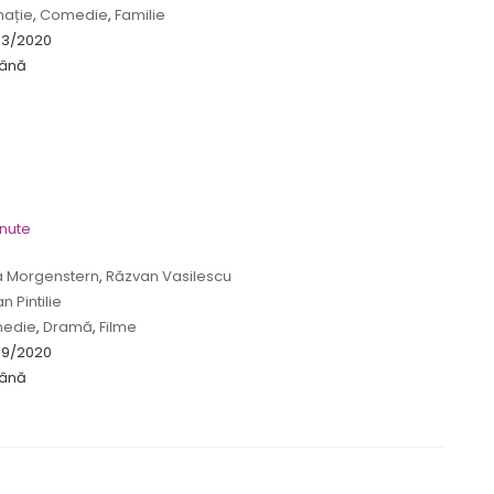
mație
,
Comedie
,
Familie
03/2020
ână
inute
a Morgenstern
,
Răzvan Vasilescu
n Pintilie
edie
,
Dramă
,
Filme
09/2020
ână