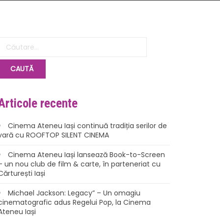
Articole recente
Cinema Ateneu Iași continuă tradiția serilor de
vară cu ROOFTOP SILENT CINEMA
Cinema Ateneu Iași lansează Book-to-Screen
– un nou club de film & carte, în parteneriat cu
Cărturești Iași
Michael Jackson: Legacy” – Un omagiu
cinematografic adus Regelui Pop, la Cinema
Ateneu Iași