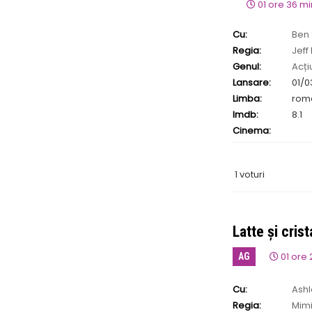
01 ore 36 m
Cu:
Ben
Regia:
Jeff
Genul:
Acți
Lansare:
01/0
Limba:
rom
Imdb:
8.1
Cinema:
1 voturi
Latte și cris
01 ore
AG
Cu:
Ashl
Regia:
Mim