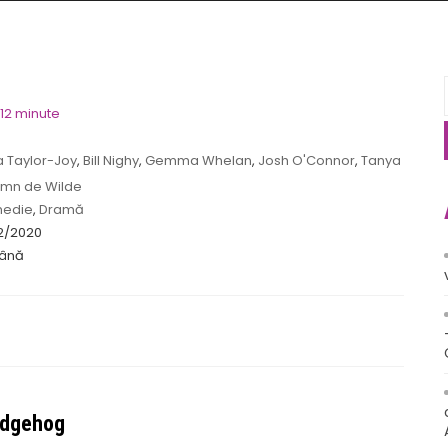
 12 minute
 Taylor-Joy
,
Bill Nighy
,
Gemma Whelan
,
Josh O'Connor
,
Tanya
umn de Wilde
edie
,
Dramă
2/2020
ână
edgehog