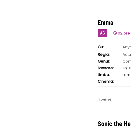
Emma
02 ore
AG
Cu:
Anya
Reynolds
Regia:
Aut
Genul:
Com
Lansare:
17/0
Limba:
rom
Cinema:
1 voturi
Sonic the H