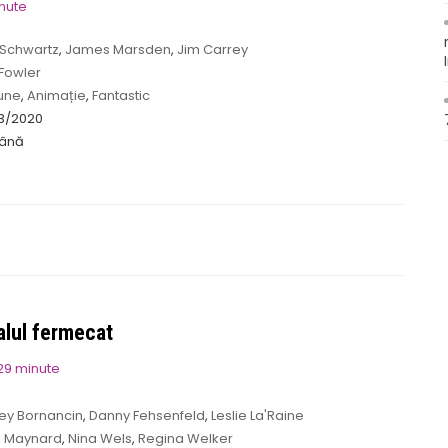
inute
 Schwartz
,
James Marsden
,
Jim Carrey
 Fowler
une
,
Animație
,
Fantastic
3/2020
ână
talul fermecat
 29 minute
ey Bornancin
,
Danny Fehsenfeld
,
Leslie La'Raine
i Maynard
,
Nina Wels
,
Regina Welker