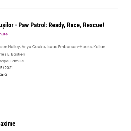
ușilor - Paw Patrol: Ready, Race, Rescue!
inute
son Holley
,
Anya Cooke
,
Isaac Emberson-Heeks
,
Kallan
el
les E. Bastien
mație
,
Familie
5/2021
ână
Maxime