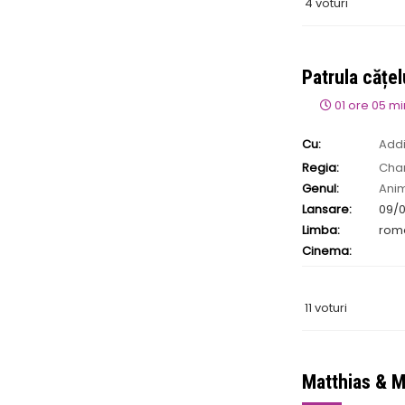
4 voturi
Patrula cățel
01 ore 05 m
Cu:
Addi
Holley
,
Lukas Eng
Regia:
Char
Genul:
Ani
Lansare:
09/0
Limba:
rom
Cinema:
11 voturi
Matthias & 