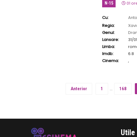
01 or
N-15
Cu:
Anto
Gauthier
,
Xavier 
Regia:
Xavi
Genul:
Dra
Lansare:
31/0
Limba:
rom
Imdb:
6.8
Cinema:
,
Anterior
1
…
168
Utile