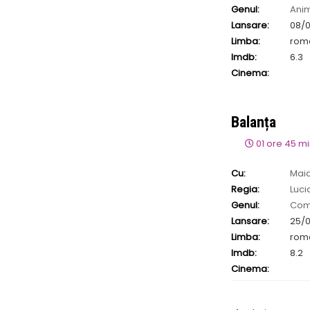
Genul:
Ani
Lansare:
08/
Limba:
rom
Imdb:
6.3
Cinema:
Balanța
01 ore 45 m
Cu:
Mai
Regia:
Lucia
Genul:
Com
Lansare:
25/
Limba:
rom
Imdb:
8.2
Cinema: