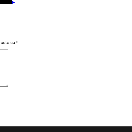
rcate cu
*