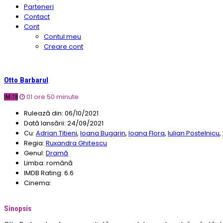
Parteneri
Contact
Cont
Contul meu
Creare cont
Otto Barbarul
01 ore 50 minute
IM-18
Rulează din:
06/10/2021
Dată lansării:
24/09/2021
Cu:
Adrian Titieni
,
Ioana Bugarin
,
Ioana Flora
,
Iulian Postelnicu
,
Regia:
Ruxandra Ghițescu
Genul:
Dramă
Limba:
română
IMDB Rating:
6.6
Cinema:
Sinopsis