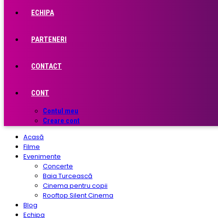
ECHIPA
PARTENERI
CONTACT
CONT
Contul meu
Creare cont
Acasă
Filme
Evenimente
Concerte
Baia Turcească
Cinema pentru copii
Rooftop Silent Cinema
Blog
Echipa