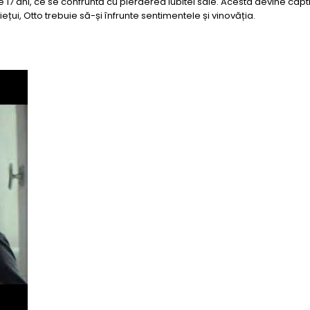
 17 ani, ce se confruntă cu pierderea iubitei sale. Acesta devine capt
iețui, Otto trebuie să-și înfrunte sentimentele și vinovăția.