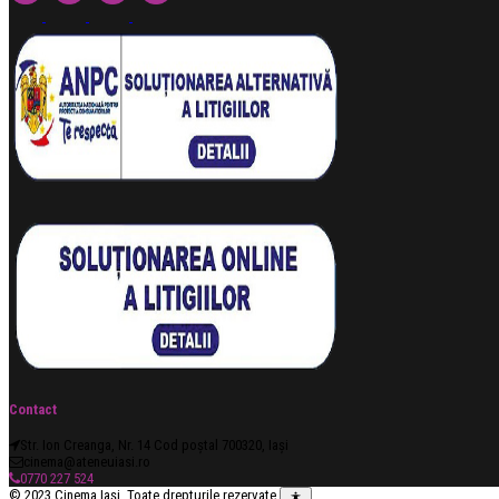
Contact
Str. Ion Creanga, Nr. 14 Cod poștal 700320, Iași
cinema@ateneuiasi.ro
0770 227 524
© 2023 Cinema Iași. Toate drepturile rezervate.