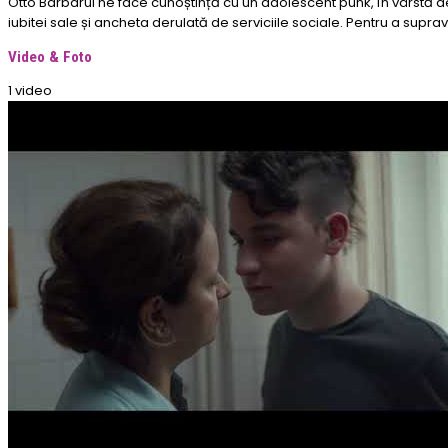
Otto Barbarul ne face cunoștință cu un adolescent punk, în vârstă de
iubitei sale și ancheta derulată de serviciile sociale. Pentru a suprav
Video & Foto
1 video