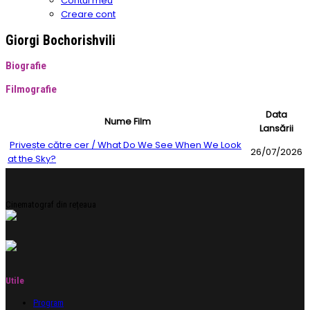
Contul meu
Creare cont
Giorgi Bochorishvili
Biografie
Filmografie
Data
Nume Film
Lansării
Privește către cer / What Do We See When We Look
26/07/2026
at the Sky?
Cinematograf din rețeaua
Utile
Program