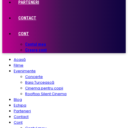
PARTENERI
CONTACT
CONT
Contul meu
Creare cont
Acasă
Filme
Evenimente
Concerte
Baia Turcească
Cinema pentru copii
Rooftop Silent Cinema
Blog
Echipa
Parteneri
Contact
Cont