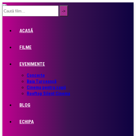
ACASĂ
FILME
EVENIMENTE
Concerte
Baia Turcească
Cinema pentru copii
Rooftop Silent Cinema
BLOG
ECHIPA