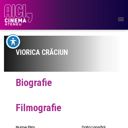
VIORICA CRĂCIUN
Biografie
Filmografie
Nume Film
Data Lansării