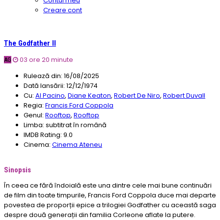
Contul meu
Creare cont
The Godfather II
03 ore 20 minute
AG
Rulează din:
16/08/2025
Dată lansării:
12/12/1974
Cu:
Al Pacino
,
Diane Keaton
,
Robert De Niro
,
Robert Duvall
Regia:
Francis Ford Coppola
Genul:
Rooftop
,
Rooftop
Limba:
subtitrat în română
IMDB Rating:
9.0
Cinema:
Cinema Ateneu
Sinopsis
În ceea ce fără îndoială este una dintre cele mai bune continuări
de film din toate timpurile, Francis Ford Coppola duce mai departe
povestea de proporții epice a trilogiei Godfather cu această saga
despre două generații din familia Corleone aflate la putere.