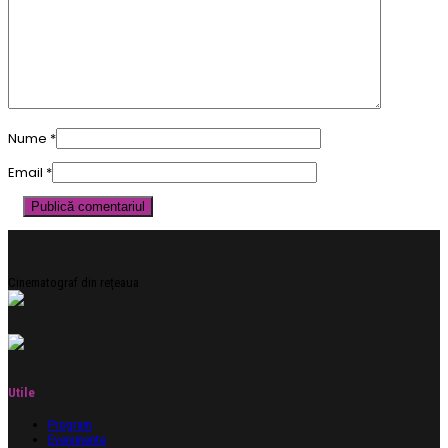
Nume
*
Email
*
Cinematograf din rețeaua
Utile
Program
Evenimente