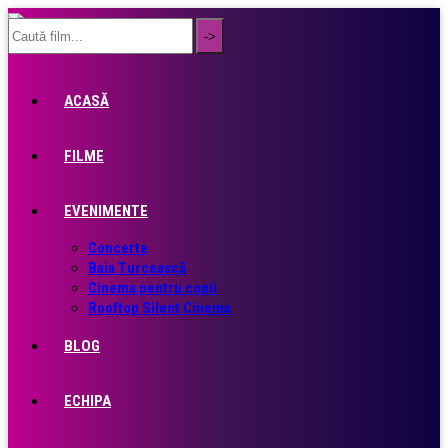
ACASĂ
FILME
EVENIMENTE
Concerte
Baia Turcească
Cinema pentru copii
Rooftop Silent Cinema
BLOG
ECHIPA