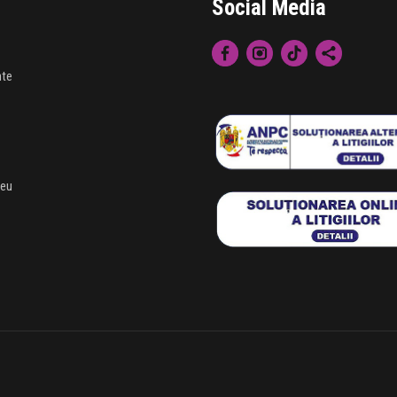
Social Media
nte
meu