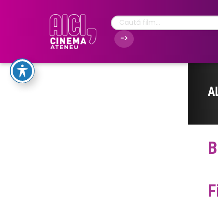
A
B
F