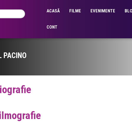
ACASĂ
FILME
EVENIMENTE
BL
CONT
L PACINO
iografie
ilmografie