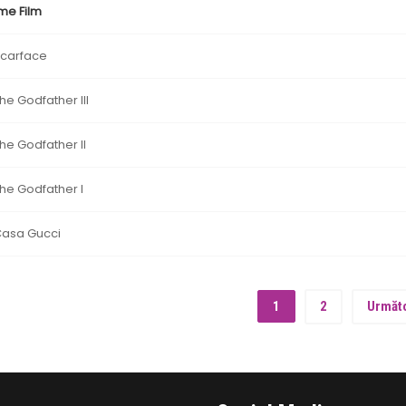
me Film
carface
he Godfather III
he Godfather II
he Godfather I
asa Gucci
1
2
Următ