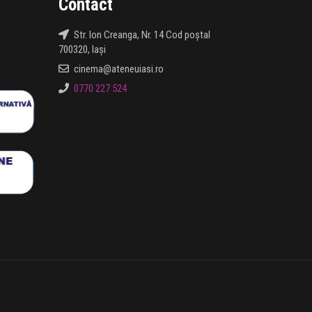
Contact
Str. Ion Creanga, Nr. 14 Cod poștal
700320, Iași
cinema@ateneuiasi.ro
0770 227 524