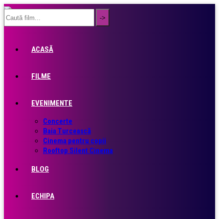
ACASĂ
FILME
EVENIMENTE
Concerte
Baia Turcească
Cinema pentru copii
Rooftop Silent Cinema
BLOG
ECHIPA