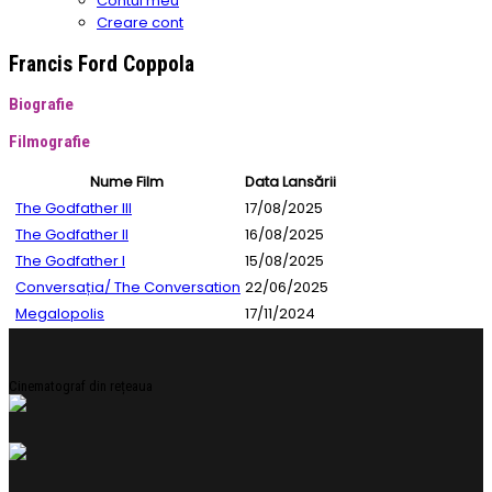
Contul meu
Creare cont
Francis Ford Coppola
Biografie
Filmografie
Nume Film
Data Lansării
The Godfather III
17/08/2025
The Godfather II
16/08/2025
The Godfather I
15/08/2025
Conversația/ The Conversation
22/06/2025
Megalopolis
17/11/2024
Cinematograf din rețeaua