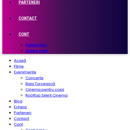
PARTENERI
CONTACT
CONT
Contul meu
Creare cont
Acasă
Filme
Evenimente
Concerte
Baia Turcească
Cinema pentru copii
Rooftop Silent Cinema
Blog
Echipa
Parteneri
Contact
Cont