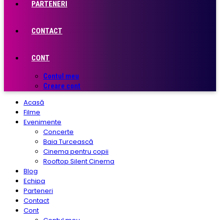
PARTENERI
CONTACT
CONT
Contul meu
Creare cont
Acasă
Filme
Evenimente
Concerte
Baia Turcească
Cinema pentru copii
Rooftop Silent Cinema
Blog
Echipa
Parteneri
Contact
Cont