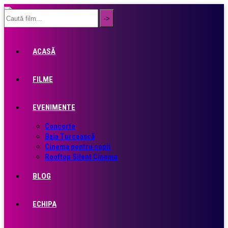
ACASĂ
FILME
EVENIMENTE
Concerte
Baia Turcească
Cinema pentru copii
Rooftop Silent Cinema
BLOG
ECHIPA