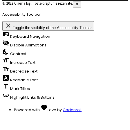
© 2023 Cinema Iași. Toate drepturile rezervate.
Accessibility Toolbar
close
Toggle the visibility of the Accessibility Toolbar
keyboard
Keyboard Navigation
visibility_off
Disable Animations
nights_stay
Contrast
format_size
Increase Text
text_fields
Decrease Text
font_download
Readable Font
title
Mark Titles
link
Highlight Links & Buttons
favorite
Powered with
Love
by
Codenroll