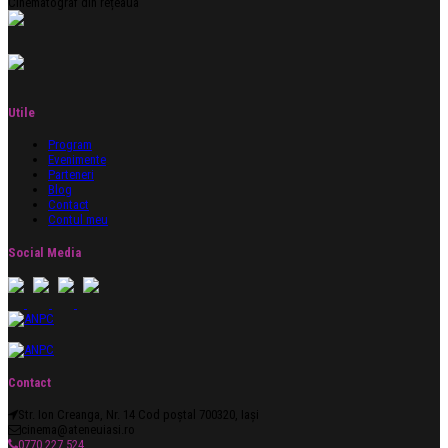
Cinematograf din rețeaua
Utile
Program
Evenimente
Parteneri
Blog
Contact
Contul meu
Social Media
Contact
Str. Ion Creanga, Nr. 14 Cod poștal 700320, Iași
cinema@ateneuiasi.ro
0770 227 524