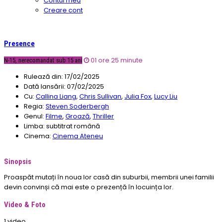
Contul meu
Creare cont
Presence
01 ore 25 minute
N-15, nerecomandat sub 15 ani
Rulează din:
17/02/2025
Dată lansării:
07/02/2025
Cu:
Callina Liang
,
Chris Sullivan
,
Julia Fox
,
Lucy Liu
Regia:
Steven Soderbergh
Genul:
Filme
,
Groază
,
Thriller
Limba:
subtitrat română
Cinema:
Cinema Ateneu
Sinopsis
Proaspăt mutați în noua lor casă din suburbii, membrii unei familii
devin convinși că mai este o prezență în locuința lor.
Video & Foto
1 video