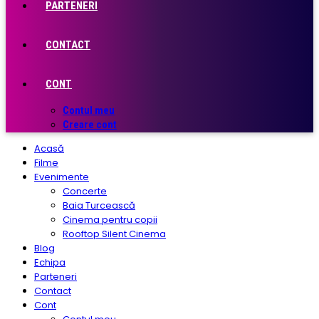
PARTENERI
CONTACT
CONT
Contul meu
Creare cont
Acasă
Filme
Evenimente
Concerte
Baia Turcească
Cinema pentru copii
Rooftop Silent Cinema
Blog
Echipa
Parteneri
Contact
Cont