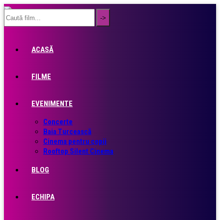
ACASĂ
FILME
EVENIMENTE
Concerte
Baia Turcească
Cinema pentru copii
Rooftop Silent Cinema
BLOG
ECHIPA