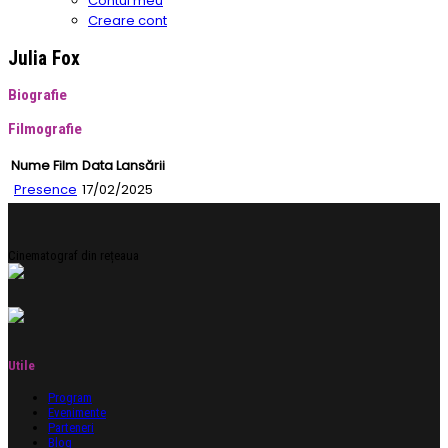
Contul meu
Creare cont
Julia Fox
Biografie
Filmografie
Nume Film
Data Lansării
Presence
17/02/2025
Cinematograf din rețeaua
Utile
Program
Evenimente
Parteneri
Blog