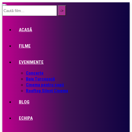
ACASĂ
FILME
EVENIMENTE
Concerte
Baia Turcească
Cinema pentru copii
Rooftop Silent Cinema
BLOG
ECHIPA