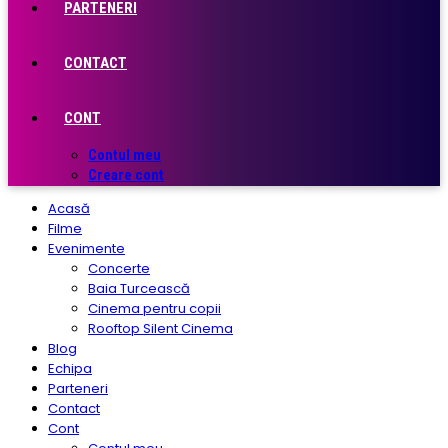
PARTENERI
CONTACT
CONT
Contul meu
Creare cont
Acasă
Filme
Evenimente
Concerte
Baia Turcească
Cinema pentru copii
Rooftop Silent Cinema
Blog
Echipa
Parteneri
Contact
Cont