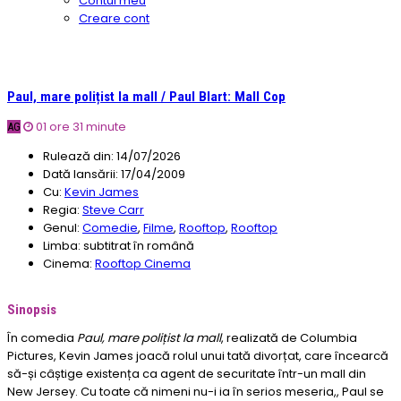
Contul meu
Creare cont
Paul, mare polițist la mall / Paul Blart: Mall Cop
01 ore 31 minute
AG
Rulează din:
14/07/2026
Dată lansării:
17/04/2009
Cu:
Kevin James
Regia:
Steve Carr
Genul:
Comedie
,
Filme
,
Rooftop
,
Rooftop
Limba:
subtitrat în română
Cinema:
Rooftop Cinema
Sinopsis
În comedia
Paul, mare polițist la mall
, realizată de Columbia
Pictures, Kevin James joacă rolul unui tată divorțat, care încearcă
să-și câștige existența ca agent de securitate într-un mall din
New Jersey. Cu toate că nimeni nu-i ia în serios meseria,, Paul se