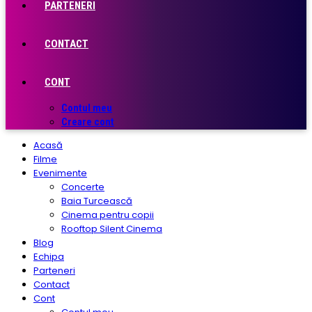
PARTENERI
CONTACT
CONT
Contul meu
Creare cont
Acasă
Filme
Evenimente
Concerte
Baia Turcească
Cinema pentru copii
Rooftop Silent Cinema
Blog
Echipa
Parteneri
Contact
Cont