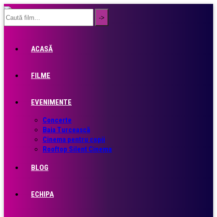
ACASĂ
FILME
EVENIMENTE
Concerte
Baia Turcească
Cinema pentru copii
Rooftop Silent Cinema
BLOG
ECHIPA