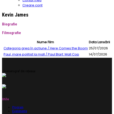
Contul meu
Creare cont
Kevin James
Biografie
Filmografie
Nume Film
Data Lansării
Categoria grea în acțiune / Here Comes the Boom
25/07/2026
Paul, mare polițist la mall / Paul Blart: Mall Cop
14/07/2026
Cinematograf din rețeaua
Utile
Program
Evenimente