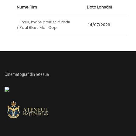
Nume Film
Data Lansării
Paul, mare polițist la mall
14/07/2026
/ Paul Blart: Mall Cop
Cinematograf din rețeaua