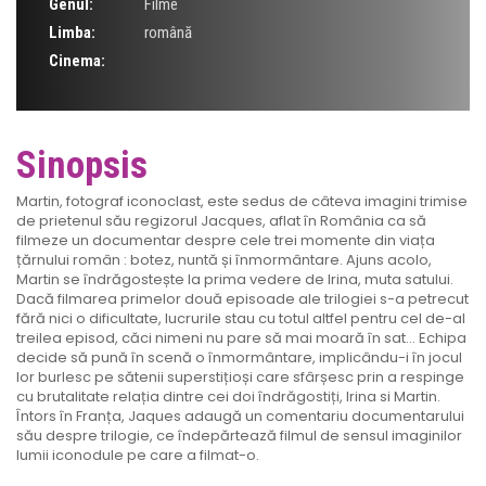
Genul:
Filme
Limba:
română
Cinema:
Sinopsis
Martin, fotograf iconoclast, este sedus de câteva imagini trimise
de prietenul său regizorul Jacques, aflat în România ca să
filmeze un documentar despre cele trei momente din viața
țărnului român : botez, nuntă și înmormântare. Ajuns acolo,
Martin se îndrăgostește la prima vedere de Irina, muta satului.
Dacă filmarea primelor două episoade ale trilogiei s-a petrecut
fără nici o dificultate, lucrurile stau cu totul altfel pentru cel de-al
treilea episod, căci nimeni nu pare să mai moară în sat… Echipa
decide să pună în scenă o înmormântare, implicându-i în jocul
lor burlesc pe sătenii superstițioși care sfârșesc prin a respinge
cu brutalitate relația dintre cei doi îndrăgostiți, Irina si Martin.
Întors în Franța, Jaques adaugă un comentariu documentarului
său despre trilogie, ce îndepărtează filmul de sensul imaginilor
lumii iconodule pe care a filmat-o.