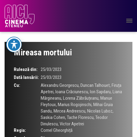
Mireasa mortului
Rulează din:
25/03/2023
Dată lansării:
25/03/2023
Cu:
Alexandru Georgescu
,
Duncan Talhouet
,
Firuța
Apetrei
,
Ioana Crăciunescu
,
Ion Sapdaru
,
Liana
Mărgineanu
,
Lorena Zăbrăuțeanu
,
Manue
Fleytoux
,
Marius Rogojinschi
,
Mihai Gruia
Sandu
,
Mircea Andreescu
,
Nicolas Luboz
,
Saskia Cohen
,
Tache Florescu
,
Teodor
Dinulescu
,
Victor Apetrei
Regia:
Cornel Gheorghiță