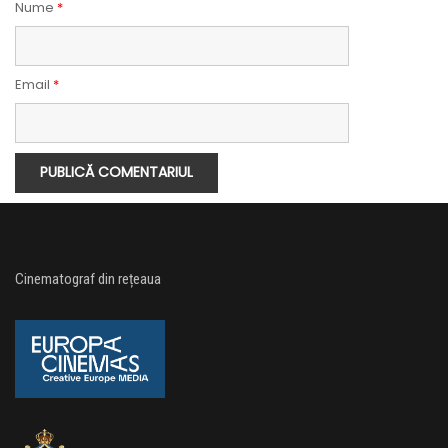
Nume
*
Email
*
Cinematograf din rețeaua