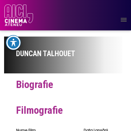
DUNCAN TALHOUET
Biografie
Filmografie
Nume Film
Data Lansării