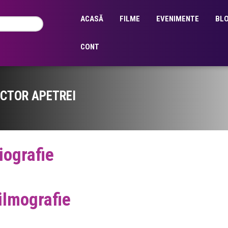
ACASĂ
FILME
EVENIMENTE
BL
CONT
ICTOR APETREI
iografie
ilmografie