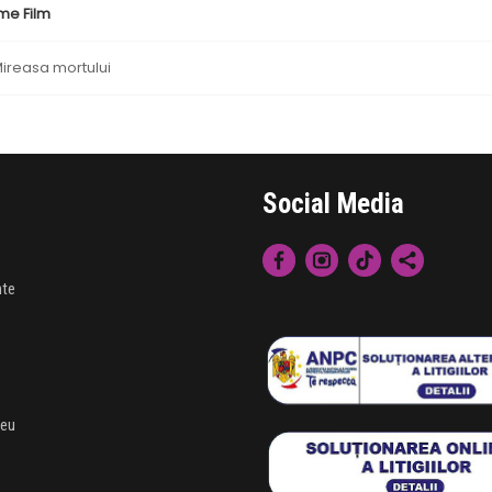
me Film
ireasa mortului
Social Media
nte
meu