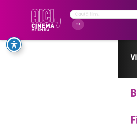
V
B
F