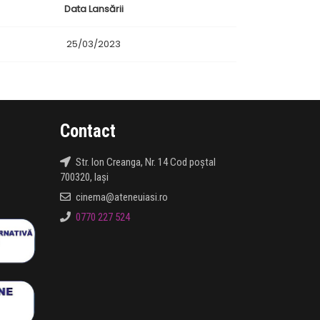
Data Lansării
25/03/2023
Contact
Str. Ion Creanga, Nr. 14 Cod poștal
700320, Iași
cinema@ateneuiasi.ro
0770 227 524