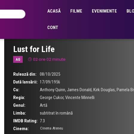
ACASĂ
FILME
EVENIMENTE
BL
CONT
Lust for Life
02 ore 02 minute
AG
Rulează din:
08/10/2025
Dată lansării:
17/09/1956
Cu:
Anthony Quinn
,
James Donald
,
Kirk Douglas
,
Pamela B
Regia:
George Cukor
,
Vincente Minnelli
Genul:
Artă
Limba:
subtitrat în română
IMDB Rating:
7.3
Cinema:
Cinema Ateneu