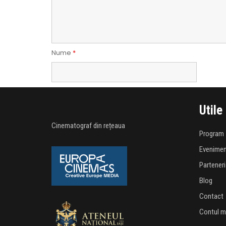
Nume
*
Utile
Cinematograf din rețeaua
Program
Evenime
Parteneri
Blog
Contact
Contul 