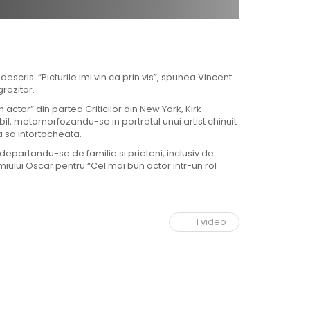
scris. “Picturile imi vin ca prin vis”, spunea Vincent
rozitor.
 actor” din partea Criticilor din New York, Kirk
, metamorfozandu-se in portretul unui artist chinuit
a sa intortocheata.
departandu-se de familie si prieteni, inclusiv de
miului Oscar pentru “Cel mai bun actor intr-un rol
1 video