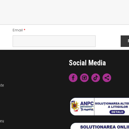
Email
*
Social Media
nte
meu