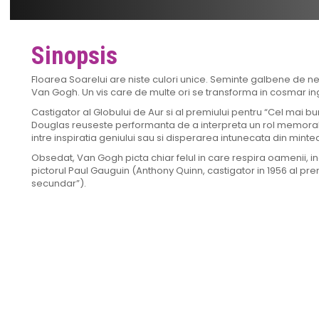
Sinopsis
Floarea Soarelui are niste culori unice. Seminte galbene de nede
Van Gogh. Un vis care de multe ori se transforma in cosmar ing
Castigator al Globului de Aur si al premiului pentru “Cel mai bun
Douglas reuseste performanta de a interpreta un rol memorabil
intre inspiratia geniului sau si disperarea intunecata din minte
Obsedat, Van Gogh picta chiar felul in care respira oamenii, in
pictorul Paul Gauguin (Anthony Quinn, castigator in 1956 al pre
secundar”).