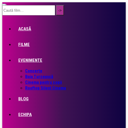
ACASĂ
FILME
EVENIMENTE
Concerte
Baia Turcească
Cinema pentru copii
Rooftop Silent Cinema
BLOG
ECHIPA