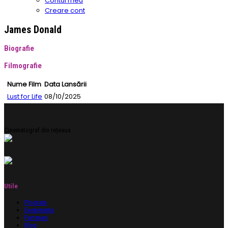
Contul meu
Creare cont
James Donald
Biografie
Filmografie
Nume Film
Data Lansării
Lust for Life
08/10/2025
Cinematograf din rețeaua
Utile
Program
Evenimente
Parteneri
Blog