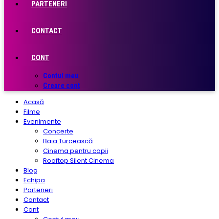
PARTENERI
CONTACT
CONT
Contul meu
Creare cont
Acasă
Filme
Evenimente
Concerte
Baia Turcească
Cinema pentru copii
Rooftop Silent Cinema
Blog
Echipa
Parteneri
Contact
Cont