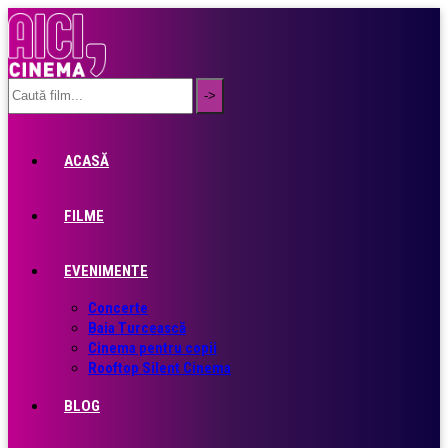
ACASĂ
FILME
EVENIMENTE
Concerte
Baia Turcească
Cinema pentru copii
Rooftop Silent Cinema
BLOG