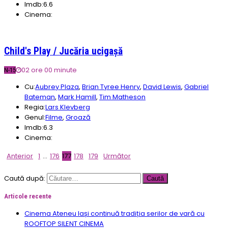
Imdb:
6.6
Cinema:
Child's Play / Jucăria ucigașă
02 ore 00 minute
N-15
Cu:
Aubrey Plaza
,
Brian Tyree Henry
,
David Lewis
,
Gabriel
Bateman
,
Mark Hamill
,
Tim Matheson
Regia:
Lars Klevberg
Genul:
Filme
,
Groază
Imdb:
6.3
Cinema:
Anterior
1
…
176
177
178
179
Următor
Caută după:
Articole recente
Cinema Ateneu Iași continuă tradiția serilor de vară cu
ROOFTOP SILENT CINEMA