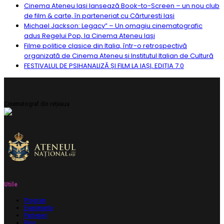
Cinema Ateneu Iași lansează Book-to-Screen – un nou club
de film & carte, în parteneriat cu Cărturești Iași
Michael Jackson: Legacy” – Un omagiu cinematografic
adus Regelui Pop, la Cinema Ateneu Iași
Filme politice clasice din Italia, într-o retrospectivă
organizată de Cinema Ateneu și Institutul Italian de Cultură
FESTIVALUL DE PSIHANALIZĂ ȘI FILM LA IAȘI, EDIȚIA 7.0
Cinematograf din rețeaua
Utile
Program
Evenimente
Parteneri
Blog