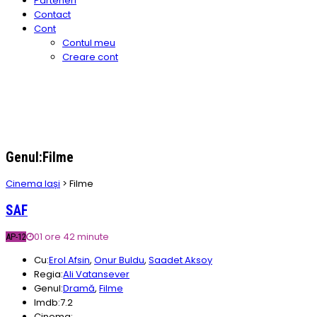
Parteneri
Contact
Cont
Contul meu
Creare cont
Genul:Filme
Cinema Iași
>
Filme
SAF
01 ore 42 minute
AP-12
Cu:
Erol Afsin
,
Onur Buldu
,
Saadet Aksoy
Regia:
Ali Vatansever
Genul:
Dramă
,
Filme
Imdb:
7.2
Cinema: