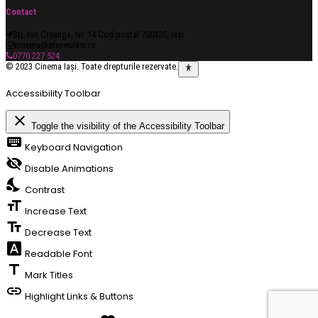
Contact
Str. Ion Creanga, Nr. 14 Cod poștal 700320, Iași
cinema@ateneuiasi.ro
0770 227 524
© 2023 Cinema Iași. Toate drepturile rezervate.
Accessibility Toolbar
close
Toggle the visibility of the Accessibility Toolbar
keyboard
Keyboard Navigation
visibility_off
Disable Animations
nights_stay
Contrast
format_size
Increase Text
text_fields
Decrease Text
font_download
Readable Font
title
Mark Titles
link
Highlight Links & Buttons