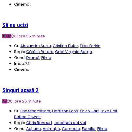
Cinema:
Să nu ucizi
01 ore 55 minute
AP-12
Cu:
Alexandru Suciu
,
Cristina Flutur
,
Elias Ferkin
Regia:
Cătălin Rotaru
,
Gabi Virginia Șarga
Genul:
Dramă
,
Filme
Imdb:
7.1
Cinema:
Singuri acasă 2
01 ore 26 minute
AG
Cu:
Eric Stonestreet
,
Harrison Ford
,
Kevin Hart
,
Lake Bell
,
Patton Oswalt
Regia:
Chris Renaud
,
Jonathan del Val
Genul:
Acțiune
,
Animație
,
Comedie
,
Familie
,
Filme