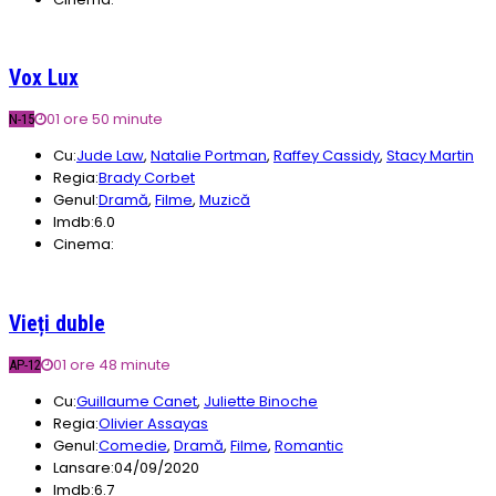
Vox Lux
01 ore 50 minute
N-15
Cu:
Jude Law
,
Natalie Portman
,
Raffey Cassidy
,
Stacy Martin
Regia:
Brady Corbet
Genul:
Dramă
,
Filme
,
Muzică
Imdb:
6.0
Cinema:
Vieți duble
01 ore 48 minute
AP-12
Cu:
Guillaume Canet
,
Juliette Binoche
Regia:
Olivier Assayas
Genul:
Comedie
,
Dramă
,
Filme
,
Romantic
Lansare:
04/09/2020
Imdb:
6.7