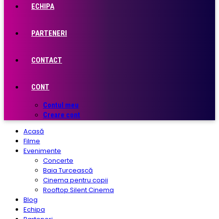
ECHIPA
PARTENERI
CONTACT
CONT
Contul meu
Creare cont
Acasă
Filme
Evenimente
Concerte
Baia Turcească
Cinema pentru copii
Rooftop Silent Cinema
Blog
Echipa